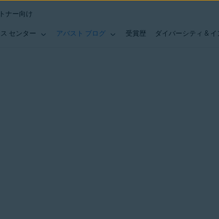
トナー向け
ス センター
アバスト ブログ
受賞歴
ダイバーシティ & 