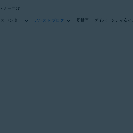
トナー向け
ス センター
アバスト ブログ
受賞歴
ダイバーシティ & 