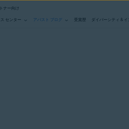
トナー向け
ス センター
アバスト ブログ
受賞歴
ダイバーシティ & 