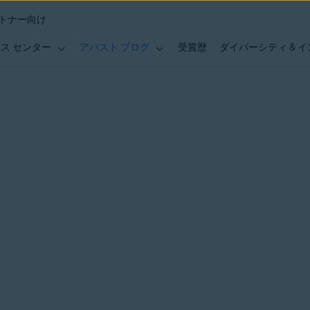
トナー向け
ス センター
アバスト ブログ
受賞歴
ダイバーシティ & 