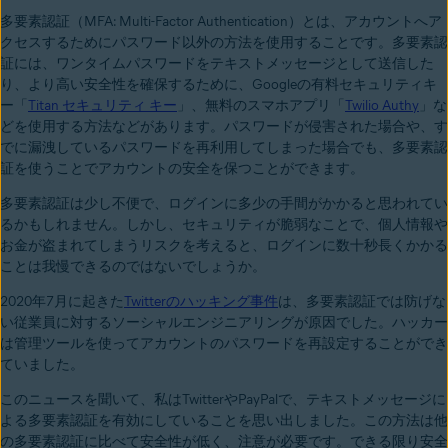
多要素認証（MFA: Multi-Factor Authentication）とは、アカウントへア
クセスするためにパスワード以外の方法を使用することです。多要素認
証には、ワンタイムパスワードをテキストメッセージとして送信した
り、より高い安全性を確保するために、Googleの有料セキュリティキ
ー「
Titan セキュリティ キー
」、無料のスマホアプリ「
Twilio Authy
」な
どを使用する方法などがあります。パスワードが侵害された場合や、す
でに漏洩しているパスワードを再利用してしまった場合でも、多要素認
証を使うことでアカウントの安全を保つことができます。
多要素認証は少し不便で、ログインに多少の手間がかかると思われてい
るかもしれません。しかし、セキュリティが脆弱なことで、個人情報や
お金が盗まれてしまうリスクを考えると、ログインに数十秒長くかかる
ことは我慢できるのではないでしょうか。
2020年7月に起きた
Twitterのハッキング事件
は、多要素認証では防げな
い従業員に対するソーシャルエンジニアリングが原因でした。ハッカー
は管理ツールを使ってアカウントのパスワードを再設定することができ
ていました。
このニュースを聞いて、私はTwitterやPayPalで、テキストメッセージに
よる多要素認証を有効にしていることを思い出しました。この方法は他
の多要素認証に比べて安全性が低く、注意が必要です。できる限り安全