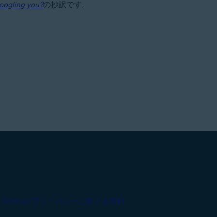
Googling you?
の抄訳です。
|
Sitemap
プライバシーに関する方針