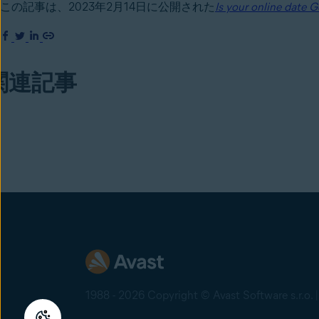
この記事は、2023年2月14日に公開された
Is your online date 
関連記事
1988 - 2026 Copyright © Avast Software s.r.o. 