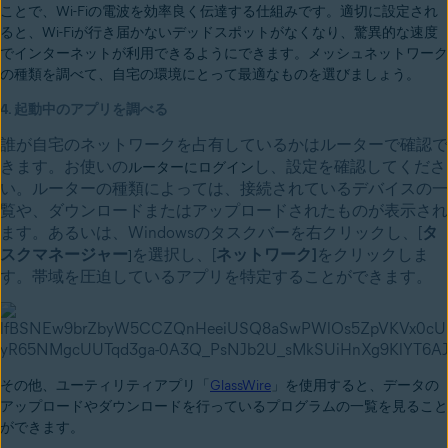
ことで、Wi-Fiの電波を効率良く伝達する仕組みです。適切に設定され
ると、
Wi-Fiが行き届かないデッドスポットがなくなり、驚異的な速度
でインターネットが利用できるようにできます。
メッシュネットワーク
の種類
を調べて、自宅の環境にとって最適なものを選びましょう。
4. 起動中のアプリを調べる
誰が自宅のネットワークを占有しているかはルーターで確認で
きます。お使いの
し、設定を確認してくださ
ルーターにログイン
い。ルーターの種類によっては、接続されているデバイスの一
覧や、ダウンロードまたはアップロードされたものが表示され
ます。あるいは、Windowsのタスクバーを右クリックし、[
タ
スクマネージャー
を選択し、[
ネットワーク]
をクリックしま
]
す。帯域を圧迫しているアプリを特定することができます。
その他、ユーティリティアプリ「
GlassWire
」を使用すると、データの
アップロードやダウンロードを行っているプログラムの一覧を見ること
ができます。