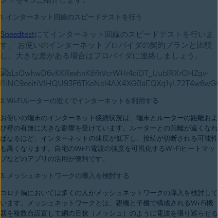
1. インターネット回線のスピードテストを行う
Speedtest
にてインターネット回線のスピードテストを行いま
す。 お使いのインターネットプロバイダの契約プランと比較
し、大きな差がある場合はプロバイダに連絡しましょう。
2. Wi-Fiルーターの近くでインターネットを利用する
お使いの端末のインターネット接続状況は、端末とルーターの距離およ
び壁の有無に大きな影響を受けています。ルーターとの距離が遠くなれ
ばなるほど、インターネットの速度が低下し、接続が切断される可能性
も高くなります。自宅のWi-Fi電波の強度を可視化する
Wi-Fiヒートマッ
プ
などのアプリの活用が便利です。
3. メッシュネットワークの導入を検討する
コロナ禍においては多くの人がメッシュネットワークの導入を検討して
います。メッシュネットワークとは、
親機と子機で構成されるWi-Fi機
器を複数台設置して網の目状（
メッシュ
）のように電波を張り巡らせる