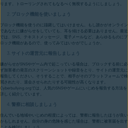
ります。トローリングされてもなるべく無視するようにしましょう。
ブロック機能を使いましょう
ブロック機能を使うのに躊躇してはいけません。もし誰かがオンライン
であなたに嫌がらせをしていても、耳を傾ける必要はありません。最近
では、SNS、テキストメッセージ、電子メールなど、あらゆるものにブ
ロック機能があるので、使ってみてはいかがでしょうか。
サイトの運営元に報告しましょう
嫌がらせがSNSやゲーム内で起こっている場合は、ブロックする前に必
ず加害者の発言のスクリーンショットや録音をとり、サイトの運営元に
報告してください。そうすることで、相手がそのプラットフォームで検
閲されたり、退会させられたりする可能性が高くなります。
Cyberbullying.orgでは、人気のSNSやゲームにいじめを報告する方法を
詳しく紹介しています。
警察に相談しましょう
住んでいる地域やいじめの程度によっては、警察に報告したほうが良い
かもしれません。自分の身の危険を感じた場合は、警察に被害届を出す
ことを検討しましょう。