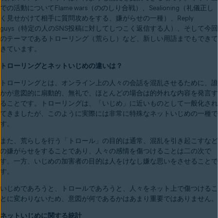
での活動についてFlame wars（ののしり合戦）、Sealioning（礼儀正し
く見せかけて相手に質問攻めをする、嫌がらせの一種）、Reply
guys（特定の人のSNS投稿に対してしつこく返信する人）、そして今回
のテーマであるトローリング（荒らし）など、新しい用語までもできて
きています。
トローリングとネットいじめの違いは？
トローリングとは、オンライン上の人々の会話を混乱させるために、誰
かが意図的に扇動的、無礼で、ほとんどの場合は的外れな内容を発言す
ることです。トローリングは、「いじめ」に近いものとして一般化され
てきましたが、このように実際には非常に特殊なネットいじめの一種で
す。
また、荒らしを行う「トロール」の目的は通常、混乱を引き起こすなど
の嫌がらせをすることであり、人々の感情を傷つけることは二の次で
す。一方、いじめの加害者の目的は人をけなし嫌な思いをさせることで
す。
いじめであろうと、トロールであろうと、人々をネット上で傷つけるこ
とに変わりないため、意図が何であるかはあまり重要ではありません。
ネットいじめに関する統計