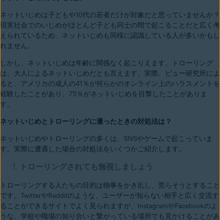
ネットいじめは子どもや10代の若者だけが対象だと思っていませんか？
現実社会でのいじめがほとんど子ども同士の間で起こることだと広く考
えられているため、ネットいじめも同様に認識している人が多いかもし
れません。
しかし、ネットいじめは年齢に関係なく起こりえます。トローリング
は、大人によるネットいじめだとも言えます。実際、ピュー研究所によ
ると、アメリカの成人の41％が何らかのオンライン上のハラスメントを
経験したことがあり、75％がネットいじめを目撃したことがありま
す。
ネットいじめとトローリングに遭ったときの対処法は？
ネットいじめやトローリングの多くは、SNSやゲームで起こっていま
す。実際に遭遇した場合の対処法をいくつかご紹介します。
トローリングされても無視しましょう
トローリングする人たちの目的は物事をかき乱し、荒らそうとすること
です。TwitterやRedditのような、ユーザーが知らない相手と広く交流す
ることができるサイトでよく見られますが、InstagramやFacebookのよ
うな、学校や職場の知り合いと繋がっている場所でも見かけることがあ