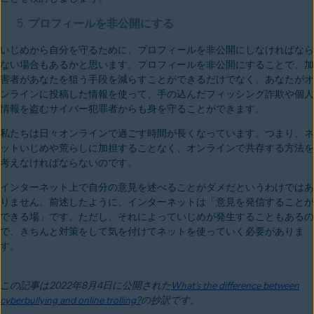
プロフィールを非公開にする
いじめから自分を守るために、プロフィールを非公開にしなければなら
ない場合もあるかと思います。プロフィールを非公開にすることで、加
害者があなたを狙う手段を減らすことができるだけでなく、あなたがオ
ンラインに投稿した情報を使って、手の込んだフィッシング詐欺や個人
情報を盗むサイバー犯罪者からも身を守ることができます。
私たちは日々オンラインで過ごす時間が長くなっています。つまり、ネ
ットいじめや荒らしに加担することなく、オンラインで共存する方法を
考えなければならないのです。
インターネット上で自分の意見を述べることがダメだというわけではあ
りません。前述したように、インターネットは「意見を発信することが
できる場」です。ただし、それによっていじめが発生することもあるの
で、きちんと対策をして気を付けてネットを使っていく必要がありま
す。
この記事は2022年8月4日に公開された
What’s the difference between
cyberbullying and online trolling?
の抄訳です。