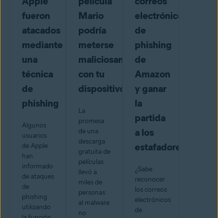
Apple
película
correos
fueron
Mario
electrónicos
atacados
podría
de
mediante
meterse
phishing
una
maliciosamente
de
técnica
con tu
Amazon
de
dispositivo
y ganar
phishing
la
La
partida
promesa
Algunos
a los
de una
usuarios
descarga
estafadores
de Apple
gratuita de
han
películas
informado
¿Sabe
llevó a
de ataques
reconocer
miles de
de
los correos
personas
phishing
electrónicos
al malware
utilizando
de
no
la función