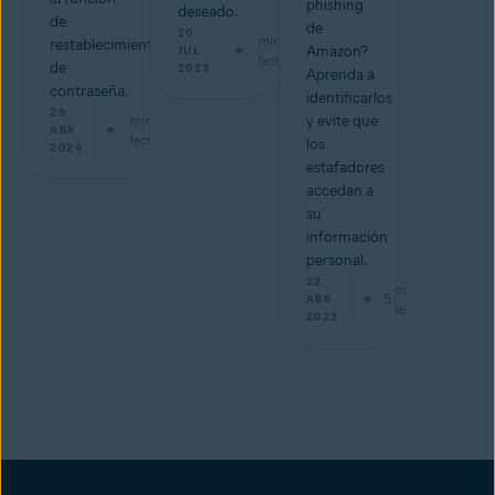
phishing
deseado.
de
de
20
min de
restablecimiento
Amazon?
JUL
lectura
de
2023
Aprenda a
contraseña.
identificarlos
29
min de
y evite que
ABR
lectura
los
2024
estafadores
accedan a
su
información
personal.
22
min de
5
ABR
lectura
2022