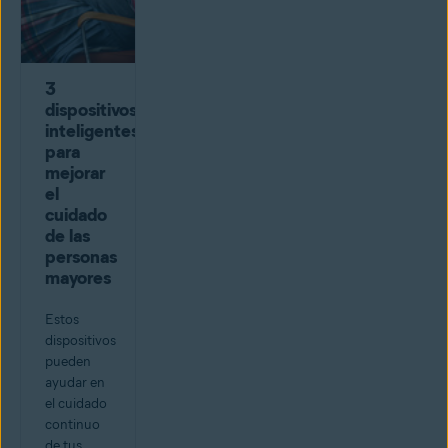
3
dispositivos
inteligentes
para
mejorar
el
cuidado
de las
personas
mayores
Estos
dispositivos
pueden
ayudar en
el cuidado
continuo
de tus