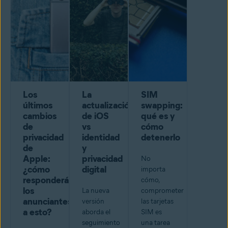
Los
La
SIM
últimos
actualización
swapping:
cambios
de iOS
qué es y
de
vs
cómo
privacidad
identidad
detenerlo
de
y
Apple:
privacidad
No
¿cómo
digital
importa
responderán
cómo,
los
La nueva
comprometer
anunciantes
versión
las tarjetas
a esto?
aborda el
SIM es
seguimiento
una tarea