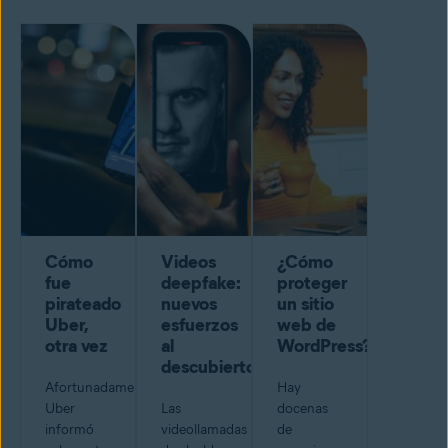
Cómo
Videos
¿Cómo
fue
deepfake:
proteger
pirateado
nuevos
un sitio
Uber,
esfuerzos
web de
otra vez
al
WordPress?
descubierto
Afortunadamente,
Hay
Uber
Las
docenas
informó
videollamadas
de