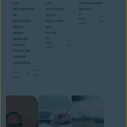
Los
y la
relativamente
proveedores
privacidad
sencilla.
de
de los
20
min de
ABR
publicidad
datos más
lectura
2021
digital
que
deben
nunca.
aprender
29
min de
ABR
nuevas
lectura
2021
formas de
orientar
campañas
5
min de
MAY
lectura
2021