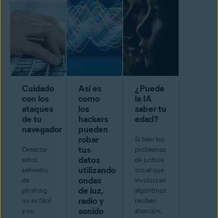
Cuidado
Así es
¿Puede
con los
como
la IA
ataques
los
saber tu
de tu
hackers
edad?
navegador
pueden
robar
Si bien los
tus
Detectar
problemas
datos
estos
de justicia
utilizando
señuelos
social que
ondas
de
involucran
de luz,
phishing
algoritmos
radio y
no es fácil
reciben
sonido
y no
atención,