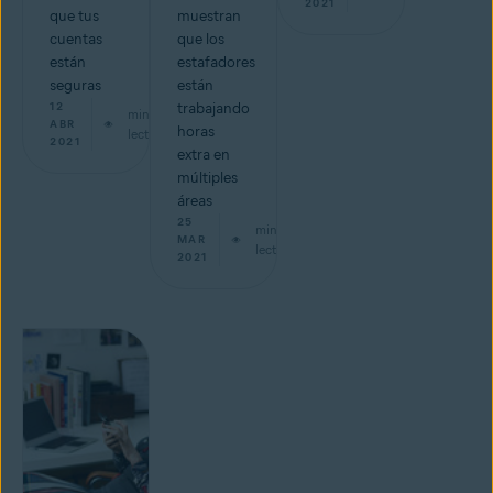
2021
que tus
muestran
cuentas
que los
están
estafadores
seguras
están
12
trabajando
min de
ABR
horas
lectura
2021
extra en
múltiples
áreas
25
min de
MAR
lectura
2021