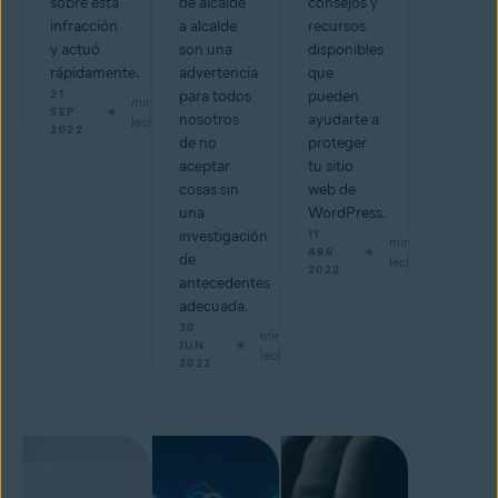
sobre esta
de alcalde
consejos y
infracción
a alcalde
recursos
y actuó
son una
disponibles
rápidamente.
advertencia
que
21
para todos
pueden
min de
SEP
nosotros
ayudarte a
lectura
2022
de no
proteger
aceptar
tu sitio
cosas sin
web de
una
WordPress.
investigación
11
min de
ABR
de
lectura
2022
antecedentes
adecuada.
30
min de
JUN
lectura
2022