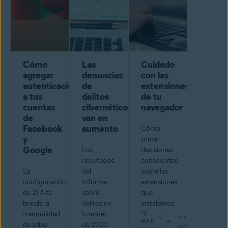
Cómo
Las
Cuidado
agregar
denuncias
con las
autenticación
de
extensiones
a tus
delitos
de tu
cuentas
cibernéticos
navegador
de
van en
Facebook
aumento
Cómo
y
tomar
Google
Los
decisiones
resultados
conscientes
La
del
sobre las
configuración
Informe
extensiones
de 2FA te
sobre
que
brinda la
delitos en
instalamos
tranquilidad
Internet
12
min de
MAR
de saber
de 2020
lectura