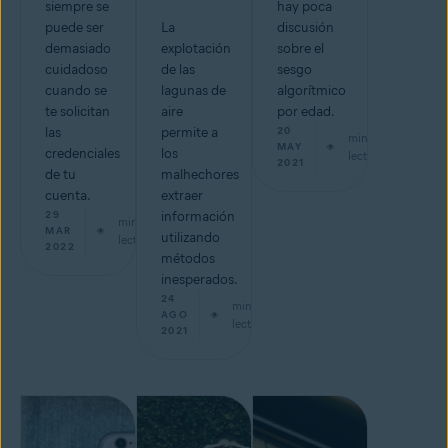
siempre se
hay poca
puede ser
La
discusión
demasiado
explotación
sobre el
cuidadoso
de las
sesgo
cuando se
lagunas de
algorítmico
te solicitan
aire
por edad.
las
permite a
20
min de
MAY
credenciales
los
lectura
2021
de tu
malhechores
cuenta.
extraer
29
información
min de
MAR
utilizando
lectura
2022
métodos
inesperados.
24
min de
AGO
lectura
2021