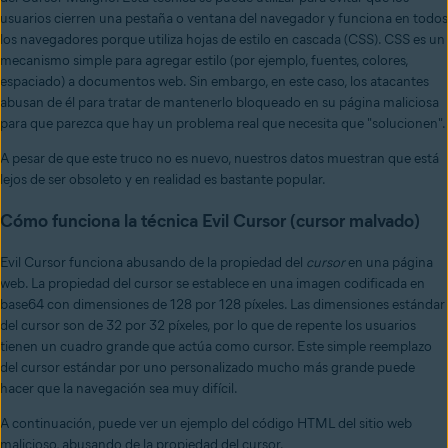
usuarios cierren una pestaña o ventana del navegador y funciona en todos
los navegadores porque utiliza hojas de estilo en cascada (CSS). CSS es un
mecanismo simple para agregar estilo (por ejemplo, fuentes, colores,
espaciado) a documentos web. Sin embargo, en este caso, los atacantes
abusan de él para tratar de mantenerlo bloqueado en su página maliciosa
para que parezca que hay un problema real que necesita que "solucionen".
A pesar de que este truco no es nuevo, nuestros datos muestran que está
lejos de ser obsoleto y en realidad es bastante popular.
Cómo funciona la técnica Evil Cursor (cursor malvado)
Evil Cursor funciona abusando de la propiedad del
cursor
en una página
web. La propiedad del cursor se establece en una imagen codificada en
base64 con dimensiones de 128 por 128 píxeles. Las dimensiones estándar
del cursor son de 32 por 32 píxeles, por lo que de repente los usuarios
tienen un cuadro grande que actúa como cursor. Este simple reemplazo
del cursor estándar por uno personalizado mucho más grande puede
hacer que la navegación sea muy difícil.
A continuación, puede ver un ejemplo del código HTML del sitio web
malicioso, abusando de la propiedad del cursor.