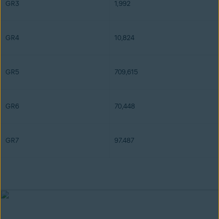
GR3
1,992
GR4
10,824
GR5
709,615
GR6
70,448
GR7
97.487