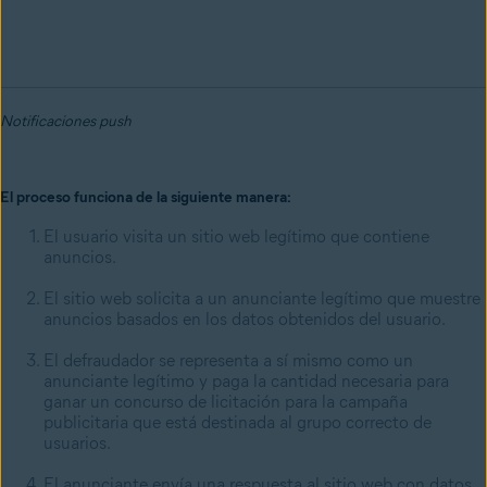
Notificaciones push
El proceso funciona de la siguiente manera:
El usuario visita un sitio web legítimo que contiene
anuncios.
El sitio web solicita a un anunciante legítimo que muestre
anuncios basados ​​en los datos obtenidos del usuario.
El defraudador se representa a sí mismo como un
anunciante legítimo y paga la cantidad necesaria para
ganar un concurso de licitación para la campaña
publicitaria que está destinada al grupo correcto de
usuarios.
El anunciante envía una respuesta al sitio web con datos