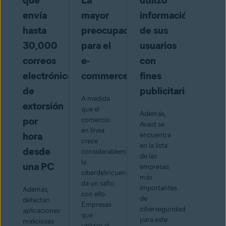
que
La
utilizó
envía
mayor
información
hasta
preocupación
de sus
30,000
para el
usuarios
correos
e-
con
electrónicos
commerce
fines
de
publicitarios
A medida
extorsión
que el
Además,
por
comercio
Avast se
en línea
hora
encuentra
crece
en la lista
desde
considerablemente,
de las
la
una PC
empresas
ciberdelincuencia
más
da un salto
importantes
Además,
con ello.
de
detectan
Empresas
ciberseguridad
aplicaciones
que
para este
maliciosas
utilizan el