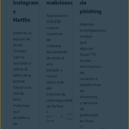
Instagram
maliciosos?
de
y
phishing
Aparecieron
Netflix
376 639
Además,
nuevas
investigaciones
Además, el
muestras
revelan
equipo de
de
que
Avast
malware
algunas
Threats
diariamente
Smart TV
Lab ha
durante el
envían
ayudado a
año
información
retirar el
pasado; y
de
telón de la
nueve
usuarios a
botnet
datos más
plataformas
Geost una
del
de
red de
informe de
streaming
bots
ciberseguridad
y servicios
maliciosa
de AV-Test
de
que
2
min de
publicidad
OCT
accedió a
lectura
en línea.
2019
las
27
min de