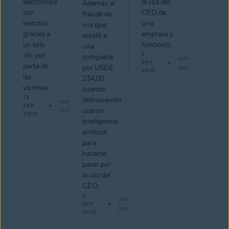
electrónico
la voz del
Además, el
son
CEO de
fraude de
exitosos
una
voz que
gracias a
empresa y
estafó a
un solo
funcionó.
una
clic por
5
compañía
min de
SEP
parte de
por USD$
lectura
2019
las
234,00
víctimas .
cuando
13
delincuentes
min de
SEP
lectura
usaron
2019
inteligencia
artificial
para
hacerse
pasar por
la voz del
CEO.
6
min de
SEP
lectura
2019