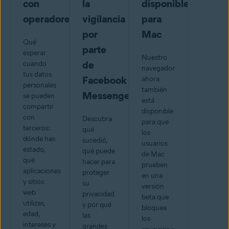
con
la
disponible
operadores
vigilancia
para
por
Mac
Qué
parte
esperar
Nuestro
de
cuando
navegador
tus datos
Facebook
ahora
personales
también
Messenger
se pueden
está
compartir
disponible
con
Descubra
para que
terceros:
qué
los
dónde has
sucedió,
usuarios
estado,
qué puede
de Mac
qué
hacer para
prueben
aplicaciones
proteger
en una
y sitios
su
versión
web
privacidad
beta que
utilizas,
y por qué
bloquea
edad,
las
los
intereses y
grandes