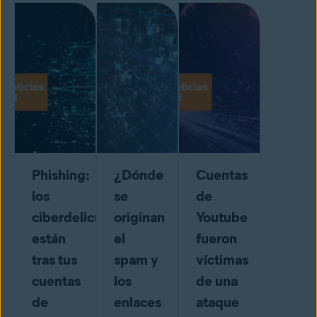
Phishing:
¿Dónde
Cuentas
los
se
de
ciberdelicuentes
originan
Youtube
están
el
fueron
tras tus
spam y
víctimas
cuentas
los
de una
de
enlaces
ataque