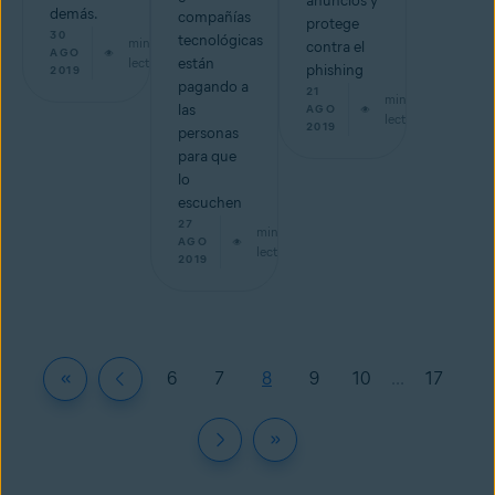
anuncios y
demás.
compañías
protege
30
tecnológicas
min de
contra el
AGO
lectura
están
phishing
2019
pagando a
21
min de
las
AGO
lectura
2019
personas
para que
lo
escuchen
27
min de
AGO
lectura
2019
6
7
8
9
10
...
17