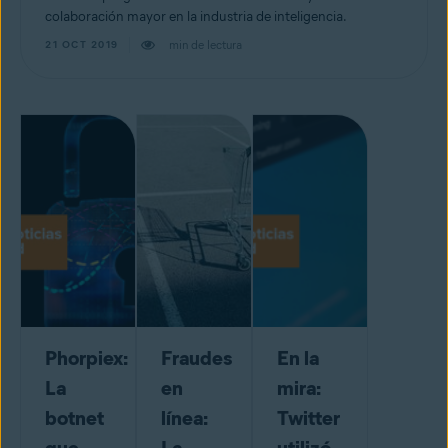
colaboración mayor en la industria de inteligencia.
min de lectura
21 OCT 2019
Phorpiex:
Fraudes
En la
La
en
mira:
botnet
línea:
Twitter