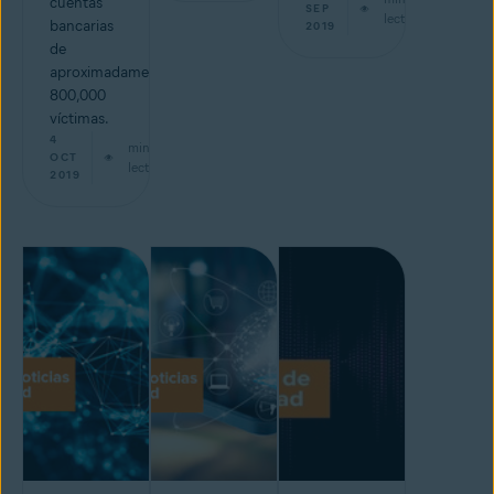
cuentas
SEP
lectura
bancarias
2019
de
aproximadamente
800,000
víctimas.
4
min de
OCT
lectura
2019