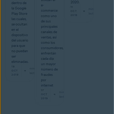
2020.
dentro de
e-
11
la Google
min de
commerce
OCT
Play Store
lectura
2019
como uno
las cuales,
de sus
se ocultan
principales
en el
canales de
dispositivo
ventas, así
del usuario
como los
para que
consumidores,
no puedan
enfrentan
ser
cada día
eliminadas.
un mayor
18
min de
número de
OCT
lectura
fraudes
2019
por
internet
17
min de
OCT
lectura
2019