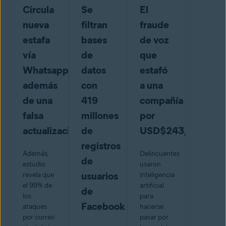
Circula
Se
El
nueva
filtran
fraude
estafa
bases
de voz
vía
de
que
Whatsapp
datos
estafó
además
con
a una
de una
419
compañía
falsa
millones
por
actualización
de
USD$243,000
registros
Además,
Delincuentes
de
estudio
usaron
usuarios
revela que
inteligencia
el 99% de
artificial
de
los
para
Facebook
ataques
hacerse
por correo
pasar por