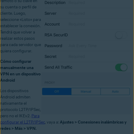
remoto o su clave en
su cuenta o perfil de
cliente. Luego,
seleccione «Listo» para
establecer la conexión.
Tendrá que volver a
realizar estos pasos
para cada servidor que
quiera configurar.
Cómo configurar
manualmente una
VPN en un dispositivo
Android
Los dispositivos
Android admiten
nativamente el
protocolo L2TP/IPSec,
pero no el IKEv2.
Para
configurar el L2TP/IPSec
, vaya a:
Ajustes > Conexiones inalámbricas y
redes > Más > VPN.