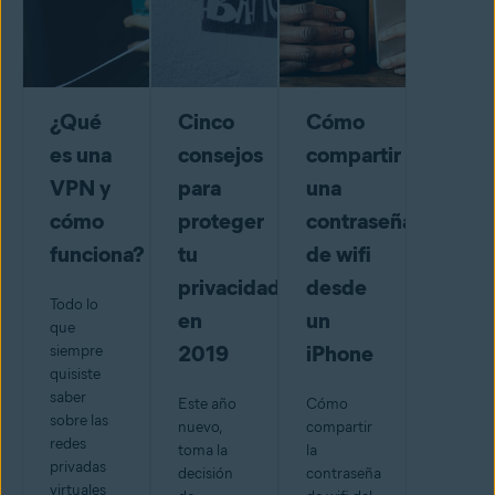
¿Qué
Cinco
Cómo
es una
consejos
compartir
VPN y
para
una
cómo
proteger
contraseña
funciona?
tu
de wifi
privacidad
desde
Todo lo
en
un
que
2019
iPhone
siempre
quisiste
saber
Este año
Cómo
sobre las
nuevo,
compartir
redes
toma la
la
privadas
decisión
contraseña
virtuales