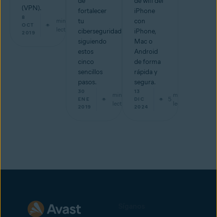
de
de wifi del
(VPN).
fortalecer
iPhone
8
min de
tu
con
OCT
lectura
ciberseguridad
iPhone,
2019
siguiendo
Mac o
estos
Android
cinco
de forma
sencillos
rápida y
pasos.
segura.
30
13
min de
min de
5
ENE
DIC
lectura
lectura
2019
2024
Síganos