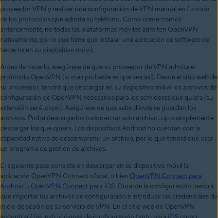
proveedor VPN y realizar una configuración de VPN manual en función
de los protocolos que admita su teléfono. Como comentamos
anteriormente, no todas las plataformas móviles admiten OpenVPN
nativamente, por lo que tiene que instalar una aplicación de software de
terceros en su dispositivo móvil.
Antes de hacerlo, asegúrese de que su proveedor de VPN admita el
protocolo OpenVPN (lo más probable es que sea así). Desde el sitio web de
su proveedor, tendrá que descargar en su dispositivo móvil los archivos de
configuración de OpenVPN necesarios para los servidores que quiera (su
extensión será .ovpn). Asegúrese de que sabe dónde se guardan los
archivos. Podrá descargarlos todos en un solo archivo .zip o simplemente
descargar los que quiera. Los dispositivos Android no cuentan con la
capacidad nativa de descomprimir un archivo, por lo que tendrá que usar
un programa de gestión de archivos.
El siguiente paso consiste en descargar en su dispositivo móvil la
aplicación OpenVPN Connect oficial, o bien
OpenVPN Connect para
Android
u
OpenVPN Connect para iOS
. Durante la configuración, tendrá
que importar los archivos de configuración e introducir las credenciales de
inicio de sesión de su servicio de VPN. En el sitio web de OpenVPN
encontrará las instrucciones de configuración tanto para
iOS
como