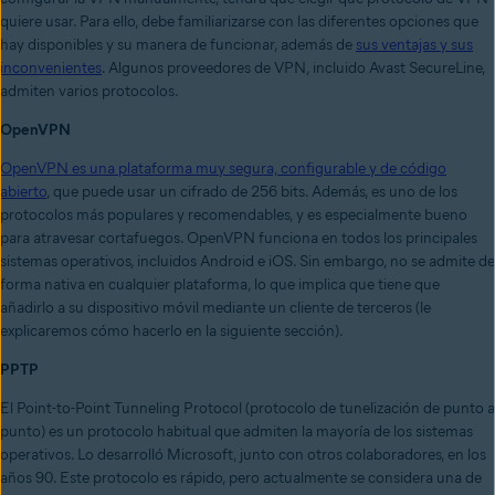
quiere usar. Para ello, debe familiarizarse con las diferentes opciones que
hay disponibles y su manera de funcionar, además de
sus ventajas y sus
inconvenientes
. Algunos proveedores de VPN, incluido Avast SecureLine,
admiten varios protocolos.
OpenVPN
OpenVPN es una plataforma muy segura, configurable y de código
abierto
, que puede usar un cifrado de 256 bits. Además, es uno de los
protocolos más populares y recomendables, y es especialmente bueno
para atravesar cortafuegos. OpenVPN funciona en todos los principales
sistemas operativos, incluidos Android e iOS. Sin embargo, no se admite de
forma nativa en cualquier plataforma, lo que implica que tiene que
añadirlo a su dispositivo móvil mediante un cliente de terceros (le
explicaremos cómo hacerlo en la siguiente sección).
PPTP
El Point-to-Point Tunneling Protocol (protocolo de tunelización de punto a
punto) es un protocolo habitual que admiten la mayoría de los sistemas
operativos. Lo desarrolló Microsoft, junto con otros colaboradores, en los
años 90. Este protocolo es rápido, pero actualmente se considera una de