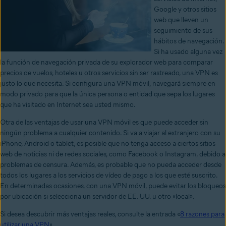
Google y otros sitios
web que lleven un
seguimiento de sus
hábitos de navegación.
Si ha usado alguna vez
la función de navegación privada de su explorador web para comparar
precios de vuelos, hoteles u otros servicios sin ser rastreado, una VPN es
justo lo que necesita. Si configura una VPN móvil, navegará siempre en
modo privado para que la única persona o entidad que sepa los lugares
que ha visitado en Internet sea usted mismo.
Otra de las ventajas de usar una VPN móvil es que puede acceder sin
ningún problema a cualquier contenido. Si va a viajar al extranjero con su
iPhone, Android o tablet, es posible que no tenga acceso a ciertos sitios
web de noticias ni de redes sociales, como Facebook o Instagram, debido a
problemas de censura. Además, es probable que no pueda acceder desde
todos los lugares a los servicios de vídeo de pago a los que esté suscrito.
En determinadas ocasiones, con una VPN móvil, puede evitar los bloqueos
por ubicación si selecciona un servidor de EE. UU. u otro «local».
Si desea descubrir más ventajas reales, consulte la entrada «
8 razones para
utilizar una VPN
».