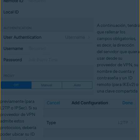
A continuación, tendrá
que rellenar los
campos obligatorios,
es decir, la dirección
del servidor que quiera
usar desde su
proveedor de VPN, su
nombre de cuenta y
contraseña y un ID
remoto (para IKEv2) o
una clave compartida
previamente (para
L2TP o IPSec). Si su
proveedor de VPN
admite estos
protocolos, debería
poder ubicar su ID