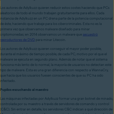
Los autores de Adylkuzz quieren reducir estos costes haciendo que PCs
aleatorios de todo el mundo trabajen gratuitamente para ellos. Cada
instancia de Adylkuzz en un PC drena parte de la potencia computacional
de éste, haciendo que trabaje para los cibercriminales. Esta no es la
primera vez que observamos malware diseñado para minar
criptomonedas; en 2014 observamos un malware que
secuestró
reproductores de DVD
para minar Litecoin.
Los autores de Adylkuzz quieren conseguir el mayor poder posible,
durante el máximo de tiempo posible, de cada PC, motivo por el que el
malware se ejecuta en segundo plano. Además de notar que el sistema
funciona más lento de lo normal, la mayoría de usuarios no detectan este
tipo de malware. Esta es una gran diferencia con respecto a WannaCry,
que hacía que los usuarios fuesen conscientes de que su PC ha sido
infectado.
Pupilos escuchando al maestro
Las máquinas infectadas por Adylkuzz formar una gran botnet de minado,
controlada por su maestro a través de servidores de comando y control
(C&C). Sin entrar en detalle, los servidores C&C indican a qué dirección de