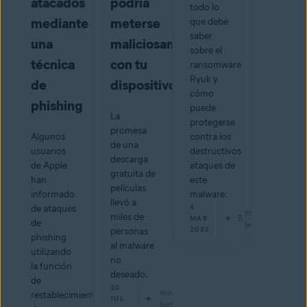
atacados
podría
todo lo
mediante
meterse
que debe
saber
una
maliciosamente
sobre el
técnica
con tu
ransomware
Ryuk y
de
dispositivo
cómo
phishing
puede
La
protegerse
promesa
Algunos
contra los
de una
usuarios
destructivos
descarga
de Apple
ataques de
gratuita de
han
este
películas
informado
malware.
llevó a
de ataques
4
min de
miles de
5
MAR
de
lectura
2022
personas
phishing
al malware
utilizando
no
la función
deseado.
de
20
min de
restablecimiento
JUL
lectura