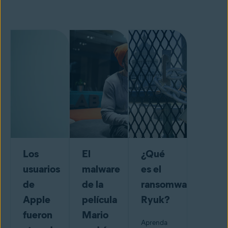
Los
El
¿Qué
usuarios
malware
es el
de
de la
ransomware
Apple
película
Ryuk?
fueron
Mario
Aprenda