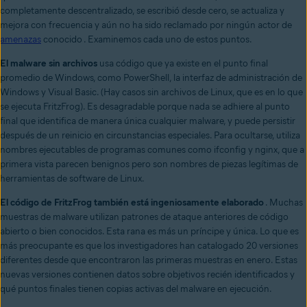
completamente descentralizado, se escribió desde cero, se actualiza y
mejora con frecuencia y aún no ha sido reclamado por ningún actor de
amenazas
conocido . Examinemos cada uno de estos puntos.
El malware sin archivos
usa código que ya existe en el punto final
promedio de Windows, como PowerShell, la interfaz de administración de
Windows y Visual Basic. (Hay casos sin archivos de Linux, que es en lo que
se ejecuta FritzFrog)
. Es desagradable porque nada se adhiere al punto
final que identifica de manera única cualquier malware, y puede persistir
después de un reinicio en circunstancias especiales. Para ocultarse, utiliza
nombres ejecutables de programas comunes como ifconfig y nginx, que a
primera vista parecen benignos pero son nombres de piezas legítimas de
herramientas de software de Linux.
El código de FritzFrog también está ingeniosamente elaborado
. Muchas
muestras de malware utilizan patrones de ataque anteriores de código
abierto o bien conocidos. Esta rana es más un príncipe y única. Lo que es
más preocupante es que los investigadores han catalogado 20 versiones
diferentes desde que encontraron las primeras muestras en enero. Estas
nuevas versiones contienen datos sobre objetivos recién identificados y
qué puntos finales tienen copias activas del malware en ejecución.