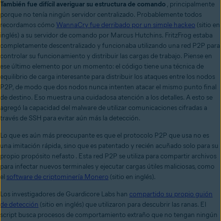
También fue difícil averiguar su estructura de comando
, principalmente
porque no tenía ningún servidor centralizado. Probablemente todos
recordamos cómo
WannaCry fue derribado por un simple hackeo
(sitio en
inglés) a su servidor de comando por Marcus Hutchins. FritzFrog estaba
completamente descentralizado y funcionaba utilizando una red P2P para
controlar su funcionamiento y distribuir las cargas de trabajo. Piense en
ese último elemento por un momento: el código tiene una técnica de
equilibrio de carga interesante para distribuir los ataques entre los nodos
P2P, de modo que dos nodos nunca intenten atacar el mismo punto final
de destino. Eso muestra una cuidadosa atención a los detalles. A esto se
agregó la capacidad del malware de utilizar comunicaciones cifradas a
través de SSH para evitar aún más la detección.
Lo que es aún más preocupante es que el protocolo P2P que usa no es
una imitación rápida, sino que es
patentado y recién acuñado solo para su
propio propósito nefasto
. Esta red P2P se utiliza para compartir archivos
para infectar nuevos terminales y ejecutar cargas útiles maliciosas, como
el
software de criptominería Monero
(sitio en inglés).
Los investigadores de Guardicore Labs han
compartido su propio guión
de detección
(sitio en inglés) que utilizaron para descubrir las ranas. El
script busca procesos de comportamiento extraño que no tengan ningún