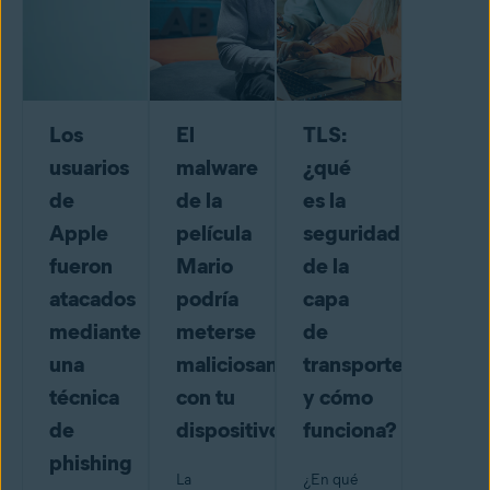
Los
El
TLS:
usuarios
malware
¿qué
de
de la
es la
Apple
película
seguridad
fueron
Mario
de la
atacados
podría
capa
mediante
meterse
de
una
maliciosamente
transporte
técnica
con tu
y cómo
de
dispositivo
funciona?
phishing
La
¿En qué