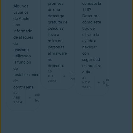
promesa
consiste la
Algunos
de una
TLS?
usuarios
descarga
Descubra
de Apple
gratuita de
cómo este
han
películas
tipo de
informado
llevó a
cifrado le
de ataques
miles de
ayuda a
de
personas
navegar
phishing
al malware
con
utilizando
no
seguridad
la función
deseado.
en nuestra
de
20
guía.
min de
restablecimiento
JUL
21
lectura
min de
de
2023
5
NOV
lectura
contraseña.
2023
29
min de
ABR
lectura
2024