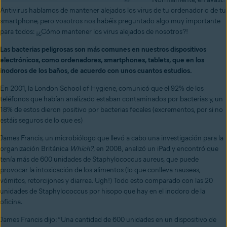
Antivirus hablamos de mantener alejados los virus de tu ordenador o de tu
smartphone, pero vosotros nos habéis preguntado algo muy importante
para todos: ¡¿Cómo mantener los virus alejados de nosotros?!
Las bacterias peligrosas son más comunes en nuestros dispositivos
electrónicos, como ordenadores, smartphones, tablets, que en los
inodoros de los baños, de acuerdo con unos cuantos estudios.
En 2001, la London School of Hygiene, comunicó que el 92% de los
teléfonos que habían analizado estaban contaminados por bacterias y, un
18% de estos dieron positivo por bacterias fecales (excrementos, por si no
estáis seguros de lo que es)
James Francis, un microbiólogo que llevó a cabo una investigación para la
organización Británica
Which?
, en 2008, analizó un iPad y encontró que
tenía más de 600 unidades de Staphylococcus aureus, que puede
provocar la intoxicación de los alimentos (lo que conlleva nauseas,
vómitos, retorcijones y diarrea. Ugh!) Todo esto comparado con las 20
unidades de Staphylococcus por hisopo que hay en el inodoro de la
oficina.
James Francis dijo: “Una cantidad de 600 unidades en un dispositivo de