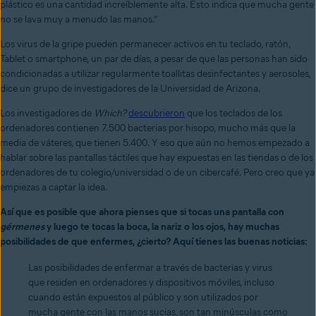
plástico es una cantidad increíblemente alta. Esto indica que mucha gente
no se lava muy a menudo las manos.”
Los virus de la gripe pueden permanecer activos en tu teclado, ratón,
Tablet o smartphone, un par de días, a pesar de que las personas han sido
condicionadas a utilizar regularmente toallitas desinfectantes y aerosoles,
dice un grupo de investigadores de la Universidad de Arizona.
Los investigadores de
Which?
descubrieron
que los teclados de los
ordenadores contienen 7.500 bacterias por hisopo, mucho más que la
media de váteres, que tienen 5.400. Y eso que aún no hemos empezado a
hablar sobre las pantallas táctiles que hay expuestas en las tiendas o de los
ordenadores de tu colegio/universidad o de un cibercafé. Pero creo que ya
empiezas a captar la idea.
Así que es posible que ahora pienses que si tocas una pantalla con
gérmenes
y luego te tocas la boca, la nariz o los ojos, hay muchas
posibilidades de que enfermes, ¿cierto? Aquí tienes las buenas noticias:
Las posibilidades de enfermar a través de bacterias y virus
que residen en ordenadores y dispositivos móviles, incluso
cuando están expuestos al público y son utilizados por
mucha gente con las manos sucias, son tan minúsculas como