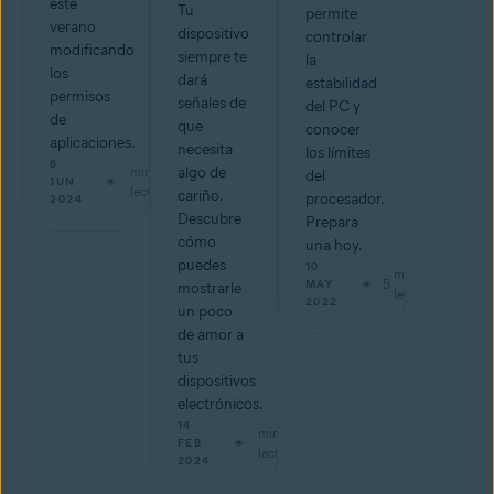
este
Tu
permite
verano
dispositivo
controlar
modificando
siempre te
la
los
dará
estabilidad
permisos
señales de
del PC y
de
que
conocer
aplicaciones.
necesita
los límites
6
min de
algo de
del
JUN
lectura
cariño.
procesador.
2024
Descubre
Prepara
cómo
una hoy.
puedes
10
min de
5
MAY
mostrarle
lectura
2022
un poco
de amor a
tus
dispositivos
electrónicos.
14
min de
FEB
lectura
2024