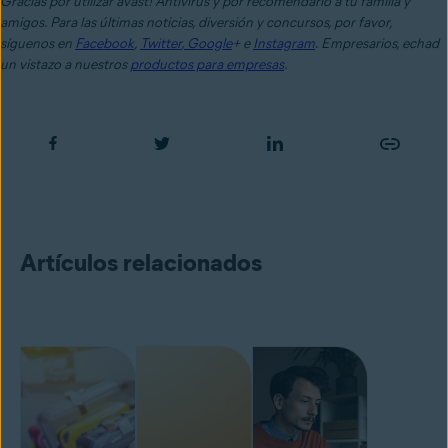
Gracias por utilizar avast! Antivirus y por recomendarlo a tu familia y
amigos. Para las últimas noticias, diversión y concursos, por favor,
síguenos en
Facebook
,
Twitter
,
Google
+ e
Instagram
.
Empresarios, echad
un vistazo a nuestros
productos para empresas
.
Artículos relacionados