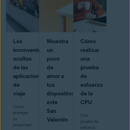
Los
Muestra
Cómo
inconvenientes
un
realizar
ocultos
poco
una
de las
de
prueba
aplicaciones
amor a
de
de
tus
esfuerzo
viaje
dispositivos
de la
este
CPU
Cómo
San
proteger
Una
Valentín
su
prueba de
privacidad
esfuerzo