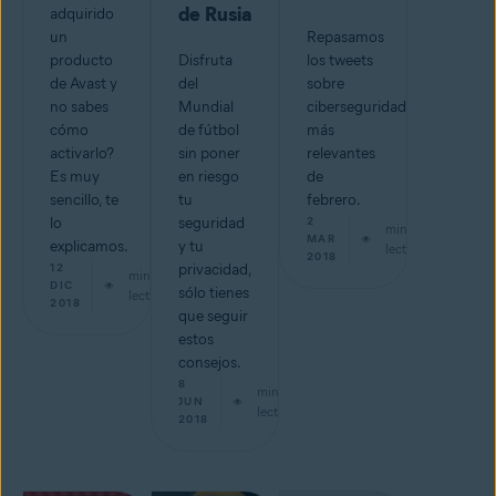
de Rusia
adquirido
un
Repasamos
producto
Disfruta
los tweets
de Avast y
del
sobre
no sabes
Mundial
ciberseguridad
cómo
de fútbol
más
activarlo?
sin poner
relevantes
Es muy
en riesgo
de
sencillo, te
tu
febrero.
lo
seguridad
2
min de
MAR
explicamos.
y tu
lectura
2018
12
privacidad,
min de
DIC
sólo tienes
lectura
2018
que seguir
estos
consejos.
8
min de
JUN
lectura
2018