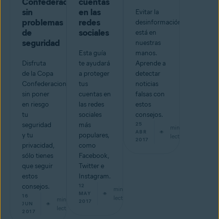
Confederaciones
cuentas
sin
en las
Evitar la
problemas
redes
desinformación
de
sociales
está en
seguridad
nuestras
Esta guía
manos.
Disfruta
te ayudará
Aprende a
de la Copa
a proteger
detectar
Confederaciones
tus
noticias
sin poner
cuentas en
falsas con
en riesgo
las redes
estos
tu
sociales
consejos.
seguridad
más
25
min de
ABR
y tu
populares,
lectura
2017
privacidad,
como
sólo tienes
Facebook,
que seguir
Twitter e
estos
Instagram.
consejos.
12
min de
MAY
16
lectura
min de
2017
JUN
lectura
2017