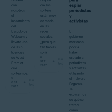
para
espiar
con
día, los
periodistas
nosotros
sorteos
y
el
están muy
activistas
lanzamiento
de moda
del
en las
Escudo de
redes
El
Webcam y
sociales,
gobierno
llévate una
¿pero qué
mexicano
de las 3
tan fiables
podría
licencias
son?
haber
de Avast
8
espiado a
min de
SEP
Premier
periodistas
lectura
2017
que
y activistas
sorteamos.
utilizando
9
el malware
min de
OCT
Pegasus.
lectura
2017
Te
explicamos
de qué se
trata y
cómo