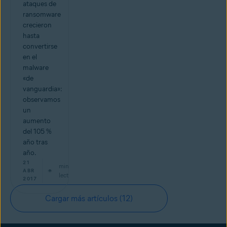
ataques de
ransomware
crecieron
hasta
convertirse
en el
malware
«de
vanguardia»:
observamos
un
aumento
del 105 %
año tras
año.
21
min de
ABR
lectura
2017
Cargar más artículos
(12)