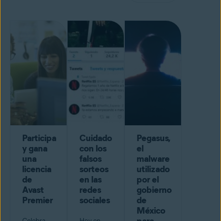
Participa
Cuidado
Pegasus,
y gana
con los
el
una
falsos
malware
licencia
sorteos
utilizado
de
en las
por el
Avast
redes
gobierno
Premier
sociales
de
México
Celebra
Hoy en