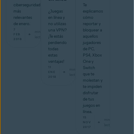
ciberseguridad
Te
más
¿Juegas
explicamos
relevantes
en línea y
cómo
de enero.
no utilizas
reportar y
7
una VPN?
bloquear a
min de
FEB
¡Te estás
aquellos
lectura
2018
perdiendo
jugadores
todas
de PC,
estas
PS4, Xbox
ventajas!
One y
11
Switch
min de
ENE
que te
lectura
2018
molestan y
te impiden
disfrutar
de tus
juegos en
línea.
15
min de
NOV
lectura
2017