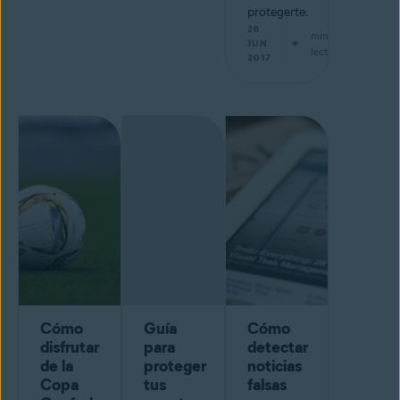
protegerte.
26
min de
JUN
lectura
2017
Cómo
Guía
Cómo
disfrutar
para
detectar
de la
proteger
noticias
Copa
tus
falsas