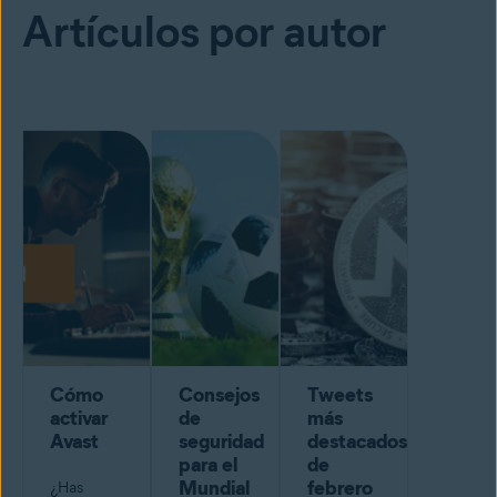
Artículos por autor
Cómo
Consejos
Tweets
activar
de
más
Avast
seguridad
destacados
para el
de
Mundial
febrero
¿Has