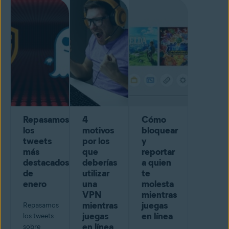
Repasamos
4
Cómo
los
motivos
bloquear
tweets
por los
y
más
que
reportar
destacados
deberías
a quien
de
utilizar
te
enero
una
molesta
VPN
mientras
mientras
juegas
Repasamos
juegas
en línea
los tweets
en línea
sobre