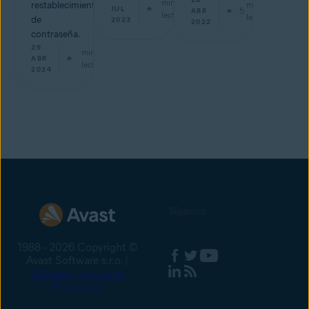
min de
restablecimiento
min de
JUL
5
ABR
lectura
lectura
de
2023
2022
contraseña.
29
min de
ABR
lectura
2024
Síganos
1988 - 2026 Copyright ©
Avast Software s.r.o. |
Sitemap
Política de
Privacidad