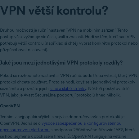
VPN větší kontrolu?
Druhou možností je ruční nastavení VPN na mobilním zařízení. Tento
postup však vyžaduje víc času, úsilí a znalostí. Hodí se těm, kteří nad VPN
potřebují větší kontrolu (například si chtějí vybrat konkrétní protokol nebo
přizpůsobovat nastavení).
Jaké jsou mezi jednotlivými VPN protokoly rozdíly?
Pokud se rozhodnete nastavit si VPN ručně, bude třeba vybrat, který VPN
protokol chcete používat. Proto se hodí, když se s jednotlivými protokoly
seznámíte a poznáte jejich
silné a slabé stránky
. Někteří poskytovatelé
VPN, jako je Avast SecureLine, podporují protokolů hned několik.
OpenVPN
Jedním z nejpopulárnějších a nejvíce doporučovaných protokolů je
OpenVPN. Jedná se o
vysoce zabezpečenou a konfigurovatelnou
opensourcovou platformu
s podporou 256bitového šifrování AES, která
se hodí zejména k obcházení firewallů. OpenVPN funguje na většině