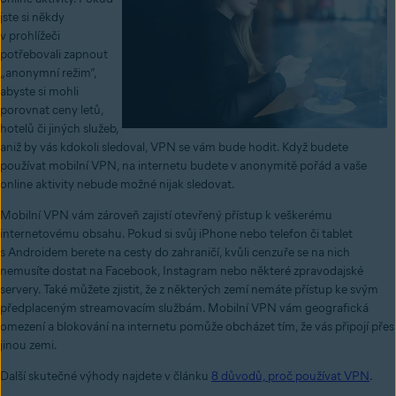
jste si někdy
v prohlížeči
potřebovali zapnout
„anonymní režim“,
abyste si mohli
porovnat ceny letů,
hotelů či jiných služeb,
aniž by vás kdokoli sledoval, VPN se vám bude hodit. Když budete
používat mobilní VPN, na internetu budete v anonymitě pořád a vaše
online aktivity nebude možné nijak sledovat.
Mobilní VPN vám zároveň zajistí otevřený přístup k veškerému
internetovému obsahu. Pokud si svůj iPhone nebo telefon či tablet
s Androidem berete na cesty do zahraničí, kvůli cenzuře se na nich
nemusíte dostat na Facebook, Instagram nebo některé zpravodajské
servery. Také můžete zjistit, že z některých zemí nemáte přístup ke svým
předplaceným streamovacím službám. Mobilní VPN vám geografická
omezení a blokování na internetu pomůže obcházet tím, že vás připojí přes
jinou zemi.
Další skutečné výhody najdete v článku
8 důvodů, proč používat VPN
.