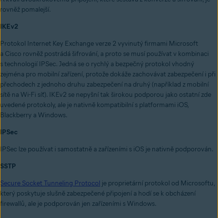
rovněž pomalejší.
IKEv2
Protokol Internet Key Exchange verze 2 vyvinutý firmami Microsoft
a Cisco rovněž postrádá šifrování, a proto se musí používat v kombinaci
s technologií IPSec. Jedná se o rychlý a bezpečný protokol vhodný
zejména pro mobilní zařízení, protože dokáže zachovávat zabezpečení i při
přechodech z jednoho druhu zabezpečení na druhý (například z mobilní
sítě na Wi-Fi síť). IKEv2 se nepyšní tak širokou podporou jako ostatní zde
uvedené protokoly, ale je nativně kompatibilní s platformami iOS,
Blackberry a Windows.
IPSec
IPSec lze používat i samostatně a zařízeními s iOS je nativně podporován.
SSTP
Secure Socket Tunneling Protocol
je proprietární protokol od Microsoftu,
který poskytuje slušně zabezpečené připojení a hodí se k obcházení
firewallů, ale je podporován jen zařízeními s Windows.