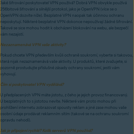
Jaké šifrování poskytovatel VPN používá? Dobrá VPN obvykle používá
256bitové šifrování a silnější protokol, jako je OpenVPN (více se o
OpenVPN dozvíte níže). Bezplatné VPN naopak tak účinnou ochranu
neposkytují. Některé bezplatné VPN dokonce nepoužívají žádné šifrování.
Takové se sice mohou hodit k obcházení blokování na webu, ale bezpečí
vám nezajistí.
Nezaznamenává VPN vaše aktivity?
Pokud chcete VPN především kvůli ochraně soukromí, vyberte si takovou,
která nijak nezaznamenává vaše aktivity. U produktů, které zvažujete, si
pozorně prostudujte příslušné zásady ochrany soukromí, jestli vám
vyhovují.
Čím si poskytovatel VPN vydělává?
U předplacených VPN máte jistotu, z čeho je jejich provoz financovaný.
U bezplatných to s jistotou nevíte. Některé vám proto mohou při
prohlížení internetu zobrazovat spousty reklam a jiné zase mohou vaše
osobní údaje prodávat reklamním sítím (takové se na ochranu soukromí
opravdu nehodí).
Jak je připojení rychlé? Kolik serverů VPN používá?