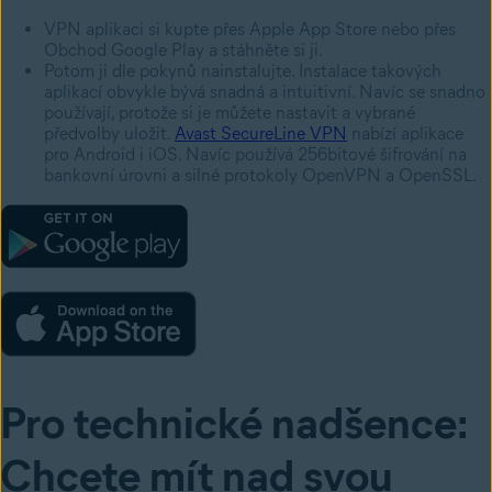
VPN aplikaci si kupte přes Apple App Store nebo přes
Obchod Google Play a stáhněte si ji.
Potom ji dle pokynů nainstalujte. Instalace takových
aplikací obvykle bývá snadná a intuitivní. Navíc se snadno
používají, protože si je můžete nastavit a vybrané
předvolby uložit.
Avast SecureLine VPN
nabízí aplikace
pro Android i iOS. Navíc používá 256bitové šifrování na
bankovní úrovni a silné protokoly OpenVPN a OpenSSL.
Pro technické nadšence:
Chcete mít nad svou