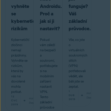
vyhněte
Androidu.
funguje?
se
Proč a
Váš
kybernetickým
jak si ji
základní
rizikům
nastavit?
průvodce.
Kybernetičtí
Pokud
Vše, co jste
zločinci
vám záleží
o
nemají
na bezpečí
virtuálních
prázdniny.
a
soukromých
Vyhněte se
soukromí,
sítích
rizikům,
potřebujete
(VPN)
která by
si na
potřebovali
vás na
mobilním
vědět, ale
dovolené
zařízení
báli jste se
mohla
nastavit
zeptat.
potkat.
VPN.
1
min
DUB
12
Tento
čtení
min
2019
ČVC
základní
čtení
2019
průvodce