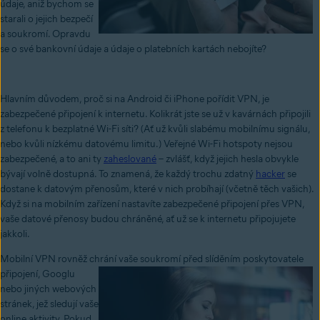
údaje, aniž bychom se
starali o jejich bezpečí
a soukromí. Opravdu
se o své bankovní údaje a údaje o platebních kartách nebojíte?
Hlavním důvodem, proč si na Android či iPhone pořídit VPN, je
zabezpečené připojení k internetu. Kolikrát jste se už v kavárnách připojili
z telefonu k bezplatné Wi-Fi síti? (Ať už kvůli slabému mobilnímu signálu,
nebo kvůli nízkému datovému limitu.) Veřejné Wi-Fi hotspoty nejsou
zabezpečené, a to ani ty
zaheslované
– zvlášť, když jejich hesla obvykle
bývají volně dostupná. To znamená, že každý trochu zdatný
hacker
se
dostane k datovým přenosům, které v nich probíhají (včetně těch vašich).
Když si na mobilním zařízení nastavíte zabezpečené připojení přes VPN,
vaše datové přenosy budou chráněné, ať už se k internetu připojujete
jakkoli.
Mobilní VPN rovněž chrání vaše soukromí před slíděním poskytovatele
připojení,
Googlu
nebo jiných webových
stránek, jež sledují vaše
online aktivity. Pokud