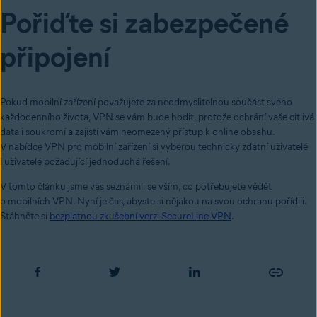
Pořiďte si zabezpečené
připojení
Pokud mobilní zařízení považujete za neodmyslitelnou součást svého
každodenního života, VPN se vám bude hodit, protože ochrání vaše citlivá
data i soukromí a zajistí vám neomezený přístup k online obsahu.
V nabídce VPN pro mobilní zařízení si vyberou technicky zdatní uživatelé
i uživatelé požadující jednoduchá řešení.
V tomto článku jsme vás seznámili se vším, co potřebujete vědět
o mobilních VPN. Nyní je čas, abyste si nějakou na svou ochranu pořídili.
Stáhněte si
bezplatnou zkušební verzi SecureLine VPN
.