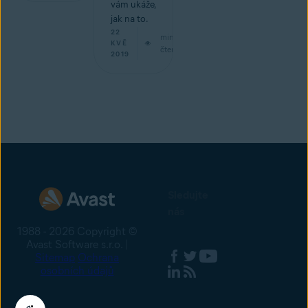
vám ukáže,
jak na to.
22
min
KVĚ
čtení
2019
Sledujte
nás
1988 - 2026 Copyright ©
Avast Software s.r.o. |
Sitemap
Ochrana
osobních údajů