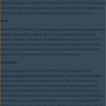
běžných operačních systémů včetně Androidu a iOS. Žádná z platforem jej
ale nativně nepodporuje, takže si jej na mobilní zařízení musíte přidat přes
klienta od jiného výrobce (v další části vám vysvětlíme, jak na to).
PPTP
Point-to-Point Tunneling Protocol je běžný protokol, který je podporovaný
většinou operačních systémů. Byl vyvinut ve spolupráci Microsoftu
s dalšími subjekty v 90. letech 20. století. Sice je rychlý, ale zároveň je ze
současně dostupných protokolů jeden z nejméně bezpečných. Nejspíš
proto jej už iOS nativně nepodporuje. Jeho používání nedoporučujeme,
a proto se mu v následujících odstavcích ani nevěnujeme.
L2TP/IPSec
L2TP je zkratka pro Layer 2 Tunnel Protocol. L2TP je sám o sobě
tunelovací protokol
, který neposkytuje žádné šifrování, takže se obvykle
používá v kombinaci s šifrovací technologií IPSec. Tato kombinace se
docela snadno nastavuje a mnoha zařízeními je nativně podporována.
Poskytuje dobré zabezpečení, ale ve světě existují určité obavy, že už jej
NSA úspěšně prolomila. Kvůli tomu, že používá jen jeden port (UDP 500),
se snáze blokuje a na obcházení firewallů není tak dobrý jako OpenVPN.
A kvůli dvoukrokovému připojení, které sestává z konverze a šifrování, je