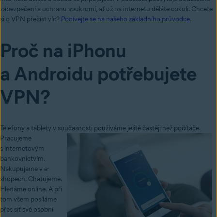
zabezpečení a ochranu soukromí, ať už na internetu děláte cokoli. Chcete
si o VPN přečíst víc?
Podívejte se na našeho základního průvodce
.
Proč na iPhonu
a Androidu potřebujete
VPN?
Telefony a tablety v současnosti používáme ještě častěji než počítače.
Pracujeme
s internetovým
bankovnictvím.
Nakupujeme v e-
shopech. Chatujeme.
Hledáme online. A při
tom všem posíláme
přes síť své osobní