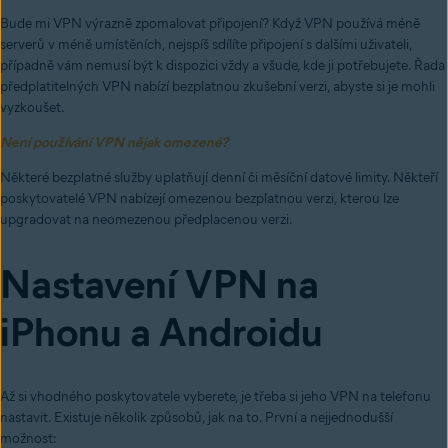
Bude mi VPN výrazně zpomalovat připojení? Když VPN používá méně
serverů v méně umístěních, nejspíš sdílíte připojení s dalšími uživateli,
případně vám nemusí být k dispozici vždy a všude, kde ji potřebujete. Řada
předplatitelných VPN nabízí bezplatnou zkušební verzi, abyste si je mohli
vyzkoušet.
Není používání VPN nějak omezené?
Některé bezplatné služby uplatňují denní či měsíční datové limity. Někteří
poskytovatelé VPN nabízejí omezenou bezplatnou verzi, kterou lze
upgradovat na neomezenou předplacenou verzi.
Nastavení VPN na
iPhonu a Androidu
Až si vhodného poskytovatele vyberete, je třeba si jeho VPN na telefonu
nastavit. Existuje několik způsobů, jak na to. První a nejjednodušší
možnost: