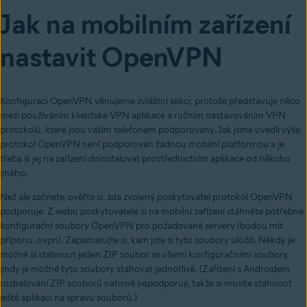
Jak na mobilním zařízení
nastavit OpenVPN
Konfiguraci OpenVPN věnujeme zvláštní sekci, protože představuje něco
mezi používáním klientské VPN aplikace a ručním nastavováním VPN
protokolů, které jsou vaším telefonem podporovány. Jak jsme uvedli výše,
protokol OpenVPN není podporován žádnou mobilní platformou a je
třeba si jej na zařízení doinstalovat prostřednictvím aplikace od někoho
jiného.
Než ale začnete, ověřte si, zda zvolený poskytovatel protokol OpenVPN
podporuje. Z webu poskytovatele si na mobilní zařízení stáhněte potřebné
konfigurační soubory OpenVPN pro požadované servery (budou mít
příponu .ovpn). Zapamatujte si, kam jste si tyto soubory uložili. Někdy je
možné si stáhnout jeden ZIP soubor se všemi konfiguračními soubory,
jindy je možné tyto soubory stahovat jednotlivě. (Zařízení s Androidem
rozbalování ZIP souborů nativně nepodporují, takže si musíte stáhnout
ještě aplikaci na správu souborů.)