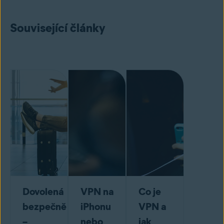
Související články
Dovolená
VPN na
Co je
bezpečně
iPhonu
VPN a
–
nebo
jak