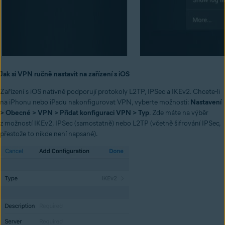
Jak si VPN ručně nastavit na zařízení s iOS
Zařízení s iOS nativně podporují protokoly L2TP, IPSec a IKEv2. Chcete-li
na iPhonu nebo iPadu nakonfigurovat VPN, vyberte možnosti:
Nastavení
> Obecné > VPN > Přidat konfiguraci VPN > Typ
. Zde máte na výběr
z možností IKEv2, IPSec (samostatně) nebo L2TP (včetně šifrování IPSec,
přestože to nikde není napsané).