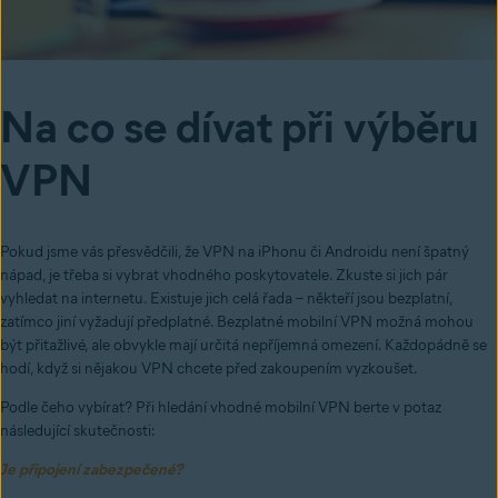
Na co se dívat při výběru
VPN
Pokud jsme vás přesvědčili, že VPN na iPhonu či Androidu není špatný
nápad, je třeba si vybrat vhodného poskytovatele. Zkuste si jich pár
vyhledat na internetu. Existuje jich celá řada – někteří jsou bezplatní,
zatímco jiní vyžadují předplatné. Bezplatné mobilní VPN možná mohou
být přitažlivé, ale obvykle mají určitá nepříjemná omezení. Každopádně se
hodí, když si nějakou VPN chcete před zakoupením vyzkoušet.
Podle čeho vybírat? Při hledání vhodné mobilní VPN berte v potaz
následující skutečnosti:
Je připojení zabezpečené?