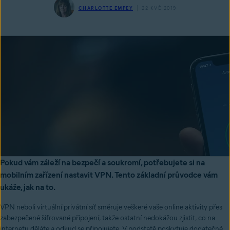
CHARLOTTE EMPEY
22 KVĚ 2019
Pokud vám záleží na bezpečí a soukromí, potřebujete si na
mobilním zařízení nastavit VPN. Tento základní průvodce vám
ukáže, jak na to.
VPN neboli virtuální privátní síť směruje veškeré vaše online aktivity přes
zabezpečené šifrované připojení, takže ostatní nedokážou zjistit, co na
internetu děláte a odkud se připojujete. V podstatě poskytuje dodatečné