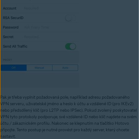
Pak je třeba vyplnit požadovaná pole, například adresu požadovaného
VPN serveru, uživatelské jméno a heslo k účtu a vzdálené ID (pro IKEv2)
nebo předsdílený klíč (pro L2TP nebo IPSec). Pokud zvolený poskytovatel
VPN tyto protokoly podporuje, své vzdálené ID nebo klíč najdete na svém
účtu / zákaznickém profilu. Nakonec se klepnutím na tlačítko Hotovo
připojte. Tento postup je nutné provést pro každý server, který chcete
nastavit.