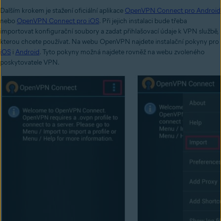
Dalším krokem je stažení oficiální aplikace
OpenVPN Connect pro Android
nebo
OpenVPN Connect pro iOS
. Při jejich instalaci bude třeba
importovat konfigurační soubory a zadat přihlašovací údaje k VPN službě,
kterou chcete používat. Na webu OpenVPN najdete instalační pokyny pro
iOS
i
Android
. Tyto pokyny možná najdete rovněž na webu zvoleného
poskytovatele VPN.