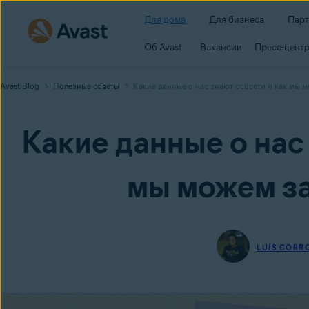
Для дома
Для бизнеса
Пар
Об Avast
Вакансии
Пресс-цент
Avast Blog
Полезные советы
Какие данные о нас знают соцсети и как мы 
Какие данные о нас 
мы можем за
LUIS CORR