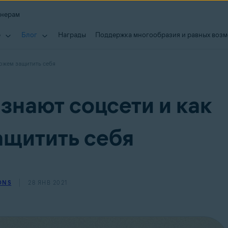
тнерам
р
Блог
Награды
Поддержка многообразия и равных воз
можем защитить себя
знают соцсети и как
щитить себя
ONS
28 ЯНВ 2021