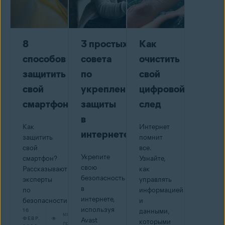
8
3 простых
Как
способов
совета
очистить
защитить
по
свой
свой
укреплению
цифровой
смартфон
защиты
след
в
Как
Интернет
интернете
защитить
помнит
свой
все.
Укрепите
смартфон?
Узнайте,
свою
Рассказывают
как
безопасность
эксперты
управлять
в
по
информацией
интернете,
безопасности.
и
используя
16
данными,
мин на
ФЕВР.
Avast
которыми
прочтение