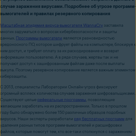
случае заражения вирусами. Подробнее об угрозе программ-
вымогателей и правилах резервного копирования
Масштабная эпидемия вируса-вымогателя WannaCry
заставила
многих задуматься о вопросах кибербезопасности и защиты
данных.
Программы-вымогатели
являются разновидностью
вредоносного ПО, которое шифрует файлы на компьютере, блокируя к
ним доступ, и требует оплату за их раскодирование и возврат
информации пользователю. А в ряде случаев, жертвы так и не
получают доступ к зашифрованным файлам даже после выплаты
выкупа. Поэтому резервное копирование является важным элементом
киберзащиты.
С 2013, специалисты Лаборатории Онлайн-угроз фиксируют
огромный всплеск количества случаев заражения шифровальщиками.
Существуют целые
реферальные программы
, позволяющие
желающим заработать на их распространении. Только в прошлом
году было обнаружено более 150 различных образцов подобных
вирусов. Наши эксперты разработали
ряд бесплатных программ
для
удаления разных типов программ-вымогателей и расшифровки
файлов, которые помогут тем, кто все-таки столкнулся с заражением