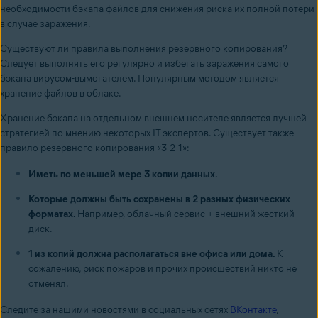
необходимости бэкапа файлов для снижения риска их полной потери
в случае заражения.
Существуют ли правила выполнения резервного копирования?
Следует выполнять его регулярно и избегать заражения самого
бэкапа вирусом-вымогателем. Популярным методом является
хранение файлов в облаке.
Хранение бэкапа на отдельном внешнем носителе является лучшей
стратегией по мнению некоторых IT-экспертов. Существует также
правило резервного копирования «3-2-1»:
Иметь по меньшей мере 3 копии данных.
Которые должны быть сохранены в 2 разных физических
форматах.
Например, облачный сервис + внешний жесткий
диск.
1 из копий должна располагаться вне офиса или дома.
К
сожалению, риск пожаров и прочих происшествий никто не
отменял.
Следите за нашими новостями в социальных сетях
ВКонтакте
,