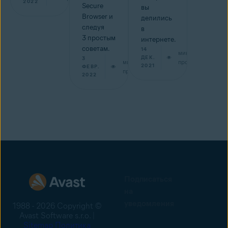
2022
Secure
вы
Browser и
делились
следуя
в
3 простым
интернете.
советам.
14
мин на
ДЕК.
3
мин на
прочтение
2021
ФЕВР.
прочтение
2022
Подписаться
на
уведомления
1988 - 2026 Copyright ©
Avast Software s.r.o. |
Sitemap
Политика