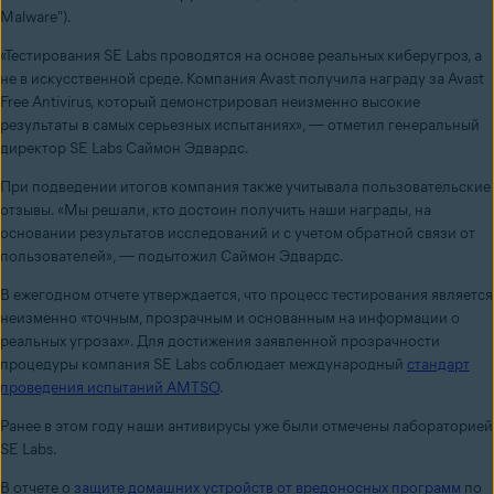
Malware").
«Тестирования SE Labs проводятся на основе реальных киберугроз, а
не в искусственной среде. Компания Avast получила награду за Avast
Free Antivirus, который демонстрировал неизменно высокие
результаты в самых серьезных испытаниях», — отметил генеральный
директор SE Labs Саймон Эдвардс.
При подведении итогов компания также учитывала пользовательские
отзывы. «Мы решали, кто достоин получить наши награды, на
основании результатов исследований и с учетом обратной связи от
пользователей», — подытожил Саймон Эдвардс.
В ежегодном отчете утверждается, что процесс тестирования является
неизменно «точным, прозрачным и основанным на информации о
реальных угрозах». Для достижения заявленной прозрачности
процедуры компания SE Labs соблюдает международный
стандарт
проведения испытаний AMTSO
.
Ранее в этом году наши антивирусы уже были отмечены лабораторией
SE Labs.
В отчете о
защите домашних устройств от вредоносных программ
по