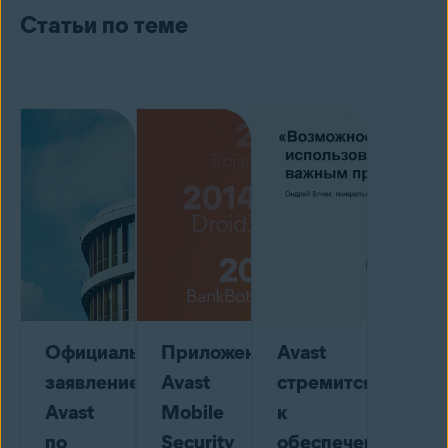
Статьи по теме
Официальное
Приложению
Avast
заявление
Avast
стремится
Avast
Mobile
к
по
Security
обеспечению