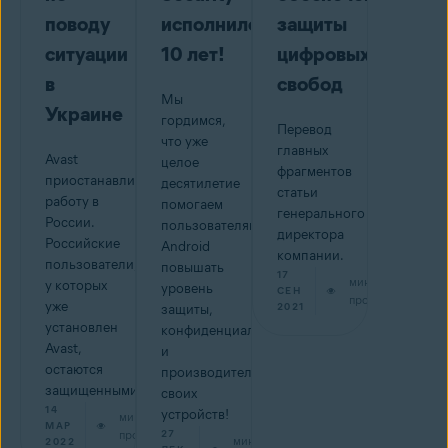
поводу
исполнилось
защиты
ситуации
10 лет!
цифровых
в
свобод
Мы
Украине
гордимся,
Перевод
что уже
главных
Avast
целое
фрагментов
приостанавливает
десятилетие
статьи
работу в
помогаем
генерального
России.
пользователям
директора
Российские
Android
компании.
пользователи,
повышать
17
мин на
у которых
уровень
СЕН
прочтение
уже
2021
защиты,
установлен
конфиденциальности
Avast,
и
остаются
производительности
защищенными.
своих
14
устройств!
мин на
МАР
прочтение
27
мин на
2022