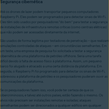
Segurança cibernética
Até os drones de lazer podem transportar pequenos computadores
Raspberry Pi. Eles podem ser programados para detectar sinais de Wi-Fi.
Eles têm sido usados por pesquisadores “do bem” para testar a segurança
de instalações de infraestrutura remotas críticas (como centrais elétricas)
que não podem ser acessadas diretamente da internet.
São usados de forma legitima por testadores de penetração – que realizam
simulações controladas de ataques – em circunstâncias semelhantes. Em
um teste, uma empresa de pesquisa foi solicitada a testar a segurança
cibernética de uma plataforma de petróleo offshore. Seria uma tarefa
difícil devido à falta de acesso físico à plataforma. Assim, um pequeno
barco foi alugado e atracado a uma certa distância da plataforma. Em
seguida, o Raspberry Pi foi programado para detectar os sinais de Wi-Fi,
sobrevoou a plataforma de petróleo e os pesquisadores puderam ouvir as
comunicações da plataforma.
Se os pesquisadores fazem isso, você pode ter certeza de que os
cibercriminosos, e talvez até outros países, estão fazendo o mesmo. Os
alvos não precisam ser instalações remotas e isoladas; ataques
semelhantes podem ser direcionados a qualquer edifício em qualquer