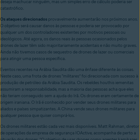
deseja machucar ninguém, mas um simples erro de cálculo poderia ser
catastrófico.
Os ataques direcionados
provavelmente aumentarão nos próximos anos.
O objetivo será causar danos às pessoas e poderia ser provocado por
qualquer um dos controladores existentes por motivos pessoais ou
ideológicos. Até agora, os danos reais às pessoas ocasionados pelos
drones de lazer têm sido majoritariamente acidentais e não muito graves.
Ainda não tivemos casos de sequestro de drones de lazer ou comerciais
para atingir uma pessoa específica.
Eventos recentes na Arábia Saudita dão uma ênfase diferente às coisas.
Neste caso, uma frota de drones “militares” foi direcionada com sucesso à
produção de petróleo da Arábia Saudita. Os rebeldes houthis iemenitas
assumiram a responsabilidade, mas a maioria das pessoas acha que eles
não teriam conseguido sem a ajuda do Irã. Os drones eram certamente de
origem iraniana. O Irã é conhecido por vender seus drones militares para
aliados e países simpatizantes. A China vende seus drones militares para
qualquer pessoa que quiser comprá-los.
Os drones militares estão cada vez mais disponíveis. Matt Rahman, diretor
de operações da empresa de segurança IOActive, acompanha de perto a
situação dos drones. “O objetivo de usar drones como agentes kamikazes