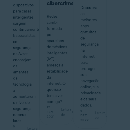
cibercrime
dispositivos
Descubra
para casas
os
Redes
inteligentes
melhores
zumbi
surgem
apps
formada
continuamente.
gratuitos
por
Especialistas
de
aparelhos
em
segurança
domésticos
segurança
na
inteligentes
da Avast
Internet
(IoT)
encorajam
para
ameaça a
os
proteger
estabilidade
amantes
sua
da
da
navegação
internet. O
tecnologia
online, sua
que isso
a
privacidade
tem a ver
aumentarem
e os seus
comigo?
o nível de
dados.
12
segurança
Leitura
9
min
FEV
Leitura
de seus
de
5
min
DEZ
2021
de
2022
lares
9
Leitura