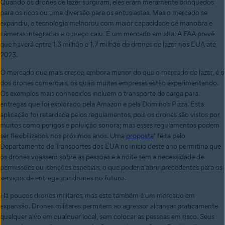
Quando os drones de lazer surgiram, eles eram meramente brinquedos
para os ricos ou uma diversão para os entusiastas. Mas o mercado se
expandiu, a tecnologia melhorou com maior capacidade de manobra e
câmeras integradas e o preço caiu. É um mercado em alta. A FAA prevê
que haverá entre 1,3 milhão e 1,7 milhão de drones de lazer nos EUA até
2023.
O mercado que mais cresce, embora menor do que o mercado de lazer, é o
dos drones comerciais, os quais muitas empresas estão experimentando.
Os exemplos mais conhecidos incluem o transporte de carga para
entregas que foi explorado pela Amazon e pela Domino’s Pizza. Esta
aplicação foi retardada pelos regulamentos, pois os drones são vistos por
muitos como perigos e poluição sonora; mas esses regulamentos podem
ser flexibilizados nos próximos anos. Uma
proposta
* feita pelo
Departamento de Transportes dos EUA no início deste ano permitiria que
os drones voassem sobre as pessoas e à noite sem a necessidade de
permissões ou isenções especiais, o que poderia abrir precedentes para os
serviços de entrega por drones no futuro.
Há poucos drones militares, mas este também é um mercado em
expansão. Drones militares permitem ao agressor alcançar praticamente
qualquer alvo em qualquer local, sem colocar as pessoas em risco. Seus