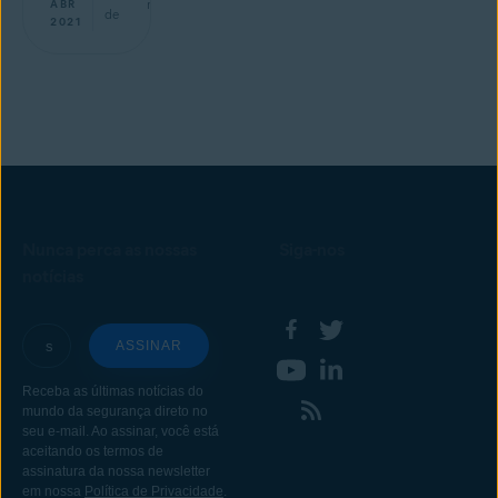
min
ABR
de
2021
Nunca perca as nossas
Siga-nos
notícias