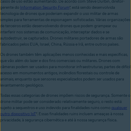
casos de uso estão aumentando. De acordo com Steve Durbin, diretor-
gerente do
Information Security Forum
*, está sendo desenvolvida
tecnologia de drones que poderiam expandir o uso militar de armas
simples para ferramentas de espionagem sofisticadas. Várias organizações
de terceiros estão desenvolvendo drones que podem grampear ou
interferir nos sistemas de comunicação, interceptar dados e se
autodestruir, se capturados. Drones militares portadores de armas são
fabricados pelos EUA, Israel, China, Rússia e Irã, entre outros países.
Os drones também têm aplicações menos conhecidas e mais específicas,
que vão além do lazer e dos fins comerciais ou militares. Drones com
câmeras podem ser usados para monitorar infraestruturas, partes de difícil
acesso em monumentos antigos, incêndios florestais ou controle de
animais, enquanto que sensores especializados podem ser usados para
levantamento geológico.
Todas essas categorias de drones impõem riscos de segurança. Somente o
drone militar pode ser considerado relativamente seguro, o resto está
sujeito a sequestros e uso indevido para finalidades ruins como
qualquer
outro dispositivo IoT
*. Essas finalidades ruins incluem ameaças à nossa
privacidade, à segurança cibernética e até à nossa segurança física.