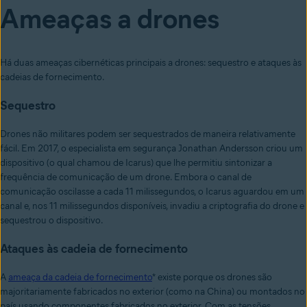
Ameaças a drones
Há duas ameaças cibernéticas principais a drones: sequestro e ataques às
cadeias de fornecimento.
Sequestro
Drones não militares podem ser sequestrados de maneira relativamente
fácil. Em 2017, o especialista em segurança Jonathan Andersson criou um
dispositivo (o qual chamou de Icarus) que lhe permitiu sintonizar a
frequência de comunicação de um drone. Embora o canal de
comunicação oscilasse a cada 11 milissegundos, o Icarus aguardou em um
canal e, nos 11 milissegundos disponíveis, invadiu a criptografia do drone e
sequestrou o dispositivo.
Ataques às cadeia de fornecimento
A
ameaça da cadeia de fornecimento
* existe porque os drones são
majoritariamente fabricados no exterior (como na China) ou montados no
país usando componentes fabricados no exterior. Com as tensões