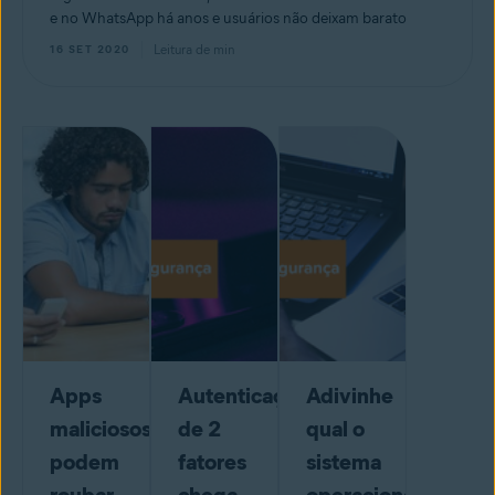
e no WhatsApp há anos e usuários não deixam barato
Leitura de
min
16 SET 2020
Apps
Autenticação
Adivinhe
maliciosos
de 2
qual o
podem
fatores
sistema