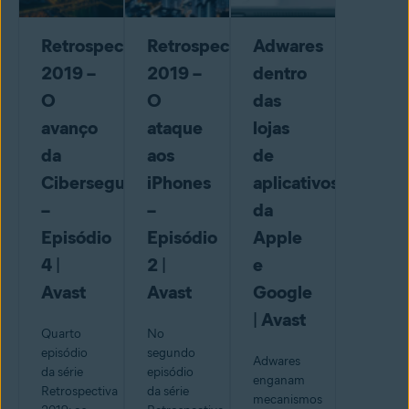
Retrospectiva
Retrospectiva
Adwares
2019 –
2019 –
dentro
O
O
das
avanço
ataque
lojas
da
aos
de
Cibersegurança
iPhones
aplicativos
–
–
da
Episódio
Episódio
Apple
4 |
2 |
e
Avast
Avast
Google
| Avast
Quarto
No
episódio
segundo
Adwares
da série
episódio
enganam
Retrospectiva
da série
mecanismos