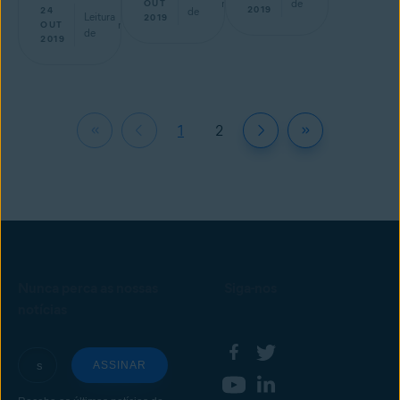
min
de
OUT
2019
24
de
Leitura
2019
min
OUT
de
2019
1
2
Nunca perca as nossas
Siga-nos
notícias