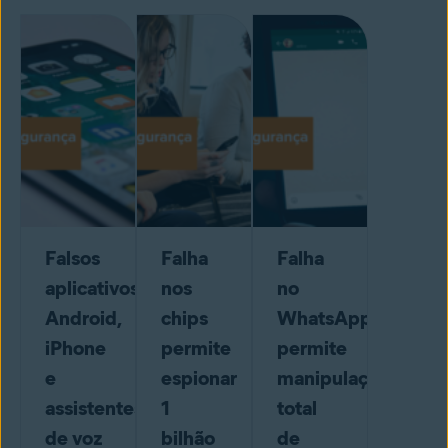
Falsos
Falha
Falha
aplicativos:
nos
no
Android,
chips
WhatsApp
iPhone
permite
permite
e
espionar
manipulação
assistentes
1
total
de voz
bilhão
de