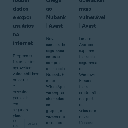
roubar
chega
operacional
dados
ao
mais
e expor
Nubank
vulnerável?
usuários
| Avast
| Avast
na
Nova
Linux e
internet
camada de
Android
segurança
superam
Programas
em suas
falhas de
fraudulentos
compras
segurança
aproveitam
online pelo
do
vulnerabilidades
Nubank. E
Windows.
no celular
mais:
E mais:
e
WhatsApp
falha
descuidos
vai ampliar
criptográfica
para agir
chamadas
nas porta
em
em
de
segundo
grupos; e
veículos e
plano
vazamento
novas
17
de dados
técnicas
Leitura
min
JUL