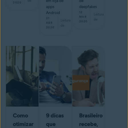
de
em loja de
de
2020
apps
deepfakes
Android
12
Leitura
min
MAR
21
de
Leitura
2020
min
ABR
de
2020
Como
9 dicas
Brasileiro
otimizar
que
recebe,