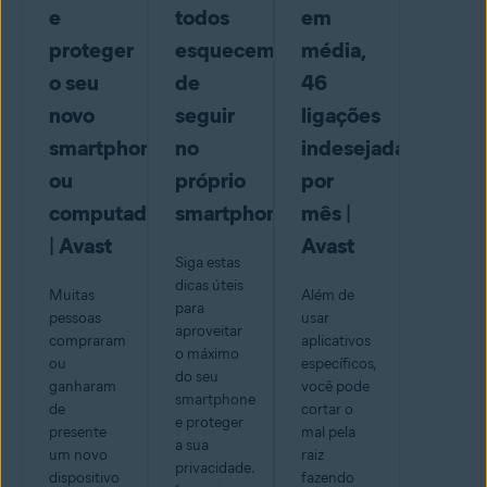
e
todos
em
proteger
esquecem
média,
o seu
de
46
novo
seguir
ligações
smartphone
no
indesejadas
ou
próprio
por
computador
smartphone
mês |
| Avast
Avast
Siga estas
dicas úteis
Muitas
Além de
para
pessoas
usar
aproveitar
compraram
aplicativos
o máximo
ou
específicos,
do seu
ganharam
você pode
smartphone
de
cortar o
e proteger
presente
mal pela
a sua
um novo
raiz
privacidade.
dispositivo
fazendo