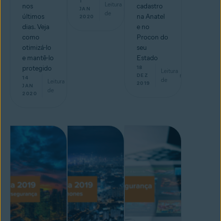
1
Leitura
nos
cadastro
min
JAN
de
últimos
na Anatel
2020
dias. Veja
e no
como
Procon do
otimizá-lo
seu
e mantê-lo
Estado
protegido
18
Leitura
min
DEZ
14
de
Leitura
2019
min
JAN
de
2020