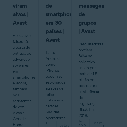
viram
de
mensagens
alvos |
smartphones
de
Avast
em 30
grupos
países |
| Avast
Aplicativos
Avast
falsos são
Pesquisadores
a porta de
revelam
Tanto
entrada de
falha no
Androids
adwares e
aplicativo
como
spywares
usado por
iPhones
em
mais de 1,5
podem ser
smartphones
bilhão de
espionados
e, agora,
pessoas na
através de
também
conferência
falha
nos
de
crítica nos
assistentes
segurança
cartões
de voz
Black Hat
SIM das
Alexa e
2019.
operadoras.
Google
13
Leitura
7
Home.
Leitura
min
AGO