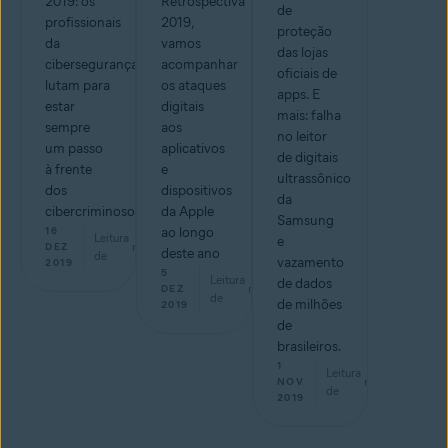
2019: os
Retrospectiva
de
profissionais
2019,
proteção
da
vamos
das lojas
cibersegurança
acompanhar
oficiais de
lutam para
os ataques
apps. E
estar
digitais
mais: falha
sempre
aos
no leitor
um passo
aplicativos
de digitais
à frente
e
ultrassônico
dos
dispositivos
da
cibercriminosos
da Apple
Samsung
16
ao longo
Leitura
e
min
DEZ
deste ano
de
vazamento
2019
5
Leitura
de dados
min
DEZ
de
de milhões
2019
de
brasileiros.
1
Leitura
min
NOV
de
2019