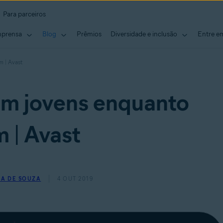
Para parceiros
mprensa
Blog
Prêmios
Diversidade e inclusão
Entre e
 | Avast
m jovens enquanto
 | Avast
A DE SOUZA
4 OUT 2019