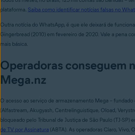
Todos os meses, no Brasil, 125 mil contas são banidas – 
plataforma.
Saiba como identificar notícias falsas no Wh
Outra notícia do WhatsApp, é que ele deixará de funcion
Gingerbread (2010) em fevereiro de 2020. Vale a pena 
mais básica.
Operadoras conseguem na 
Mega.nz
O acesso ao serviço de armazenamento Mega – fundado em
(Alfastream, Akugyash, Centrelinguistique, Oload, Veryst
bloqueado pelo Tribunal de Justiça de São Paulo (TJ-SP
de TV por Assinatura
(ABTA). As operadoras Claro, Vivo, O