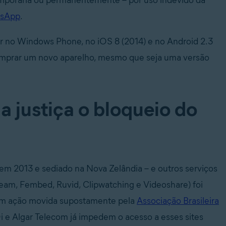
temporária ou permanentemente – por uso indevido da
atsApp
.
ar no Windows Phone, no iOS 8 (2014) e no Android 2.3
comprar um novo aparelho, mesmo que seja uma versão
justiça o bloqueio do
 2013 e sediado na Nova Zelândia – e outros serviços
ream, Fembed, Ruvid, Clipwatching e Videoshare) foi
) em ação movida supostamente pela
Associação Brasileira
i e Algar Telecom já impedem o acesso a esses sites