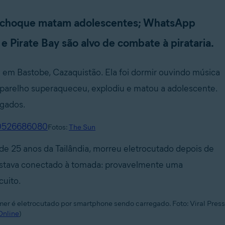
r e choque matam adolescentes; WhatsApp
e Pirate Bay são alvo de combate à pirataria.
ia em Bastobe, Cazaquistão. Ela foi dormir ouvindo música
aparelho superaqueceu, explodiu e matou a adolescente.
lgados.
Fotos:
The Sun
de 25 anos da Tailândia, morreu eletrocutado depois de
 estava conectado à tomada: provavelmente uma
rcuito.
er é eletrocutado por smartphone sendo carregado. Foto: Viral Press
Online
)