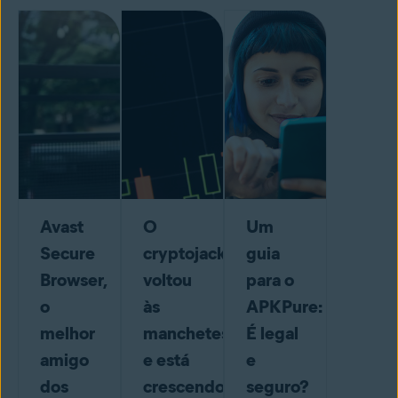
Avast
O
Um
Secure
cryptojacking
guia
Browser,
voltou
para o
o
às
APKPure:
melhor
manchetes
É legal
amigo
e está
e
dos
crescendo
seguro?