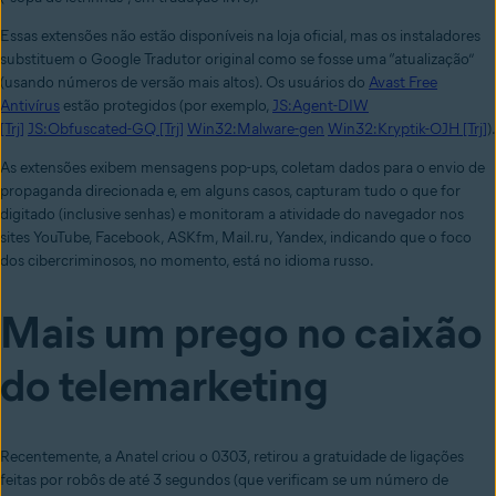
Essas extensões não estão disponíveis na loja oficial, mas os instaladores
substituem o Google Tradutor original como se fosse uma “atualização”
(usando números de versão mais altos)
.
Os usuários do
Avast Free
Antivírus
estão protegidos (
por exemplo,
JS:Agent-DIW
[Trj]
JS:Obfuscated-GQ [Trj]
Win32:Malware-gen
Win32:Kryptik-OJH [Trj]
).
As extensões exibem mensagens pop-ups, coletam dados para o envio de
propaganda direcionada e, em alguns casos, capturam tudo o que for
digitado (inclusive senhas) e monitoram a atividade do navegador nos
sites YouTube, Facebook, ASKfm, Mail.ru, Yandex, ind
icando que o foco
dos cibercriminosos, no momento, está no idioma russo
.
Mais um prego no caixão
do telemarketing
Recentemente, a Anatel criou o 0303, retirou a gratuidade de ligações
feitas por robôs de até 3 segundos (que verificam se um número de