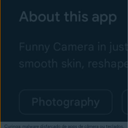
Curinga: malware disfarçado de apps de câmera ou teclados.