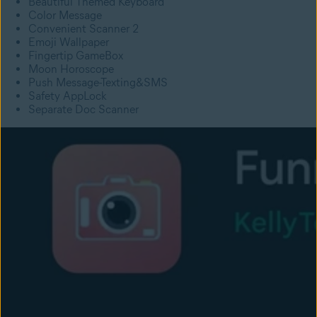
Beautiful Themed Keyboard
Color Message
Convenient Scanner 2
Emoji Wallpaper
Fingertip GameBox
Moon Horoscope
Push Message-Texting&SMS
Safety AppLock
Separate Doc Scanner