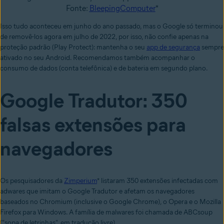
Fonte:
BleepingComputer
*
Isso tudo aconteceu
em junho do ano passado, mas o Google só terminou
de removê-los agora em julho de 2022
, por isso, não confie apenas na
proteção padrão (Play Protect): mantenha o seu
app de segurança
sempre
ativado no seu Android. R
ecomendamos também acompanhar o
consumo de dados (conta telefônica) e de bateria em segundo plano.
Google Tradutor: 350
falsas extensões para
navegadores
Os pesquisadores da
Zimperium
* listaram 350 extensões infectadas com
adwares que imitam o Google Tradutor e afetam os navegadores
baseados no Chromium (inclusive o Google Chrome), o Opera e o Mozilla
Firefox para Windows. A família de malwares foi chamada de
ABCsoup
("sopa de letrinhas", em tradução livre).