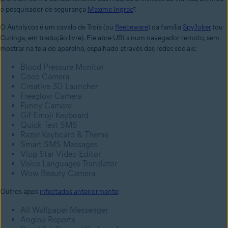
o pesquisador de segurança
Maxime Ingrao
*.
O Autolycos é um cavalo de Troia (ou
fleeceware
) da família
SpyJoker
(ou
Curinga, em tradução livre). Ele
abre
URLs num navegador remoto, sem
mostrar na tela do aparelho, espalhado
através das
redes sociais
:
Blood Pressure Monitor
Coco Camera
Creative 3D Launcher
Freeglow Camera
Funny Camera
Gif Emoji Keyboard
Quick Test SMS
Razer Keyboard & Theme
Smart SMS Messages
Vlog Star Video Editor
Voice Languages Translator
Wow Beauty Camera
Outros apps
infectados anteriormente
:
All Wallpaper Messenger
Angina Reports