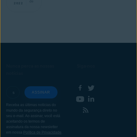
de
2022
Nunca perca as nossas
Siga-nos
notícias