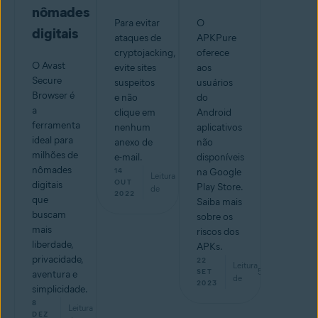
nômades
Para evitar
O
digitais
ataques de
APKPure
cryptojacking,
oferece
O Avast
evite sites
aos
Secure
suspeitos
usuários
Browser é
e não
do
a
clique em
Android
ferramenta
nenhum
aplicativos
ideal para
anexo de
não
milhões de
e-mail.
disponíveis
nômades
14
na Google
Leitura
min
OUT
digitais
Play Store.
de
2022
que
Saiba mais
buscam
sobre os
mais
riscos dos
liberdade,
APKs.
privacidade,
22
Leitura
5
min
SET
aventura e
de
2023
simplicidade.
8
Leitura
min
DEZ