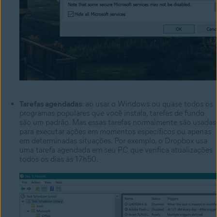
Tarefas agendadas
: ao usar o Windows ou quase todos os
programas populares que você instala, tarefas de fundo
são um padrão. Mas essas tarefas normalmente são usadas
para executar ações em momentos específicos ou apenas
em determinadas situações. Por exemplo, o Dropbox usa
uma tarefa agendada em seu PC que verifica atualizações
todos os dias às 17h50.