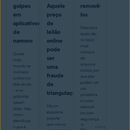
golpes
Aquele
removê-
em
preço
los
aplicativos
de
Descubra
de
leilão
quais são
namoro
online
os tipos
mais
pode
comuns
Quase
ser
de
todo
arquivos
uma
mundo se
inúteis, por
conhece
fraude
que eles
online nos
podem ser
de
dias atuais
um
– e os
triangulação
problema
golpistas
e como
sabem
Há um
removê-
disso. Veja
esquema
los com
como
popular
segurança.
identificar
que visa os
18
o que é
Leitura
5
min
MAI