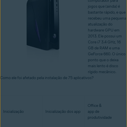
computador para
jogos que (ainda) é
bastante rápido, e que
recebeu uma pequena
atualização do
hardware GPU em
2013. Ele possui um
Core i7 3.4 GHz, 16
GB de RAM e uma
GeForce 660. O único
ponto que o deixa
mais lento é disco
rígido mecânico.
Como ele foi afetado pela instalação de 75 aplicativos?
Office &
Inicialização
Inicialização dos app
app de
produtividade