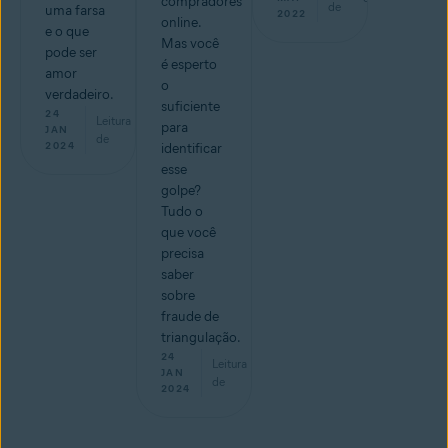
compradores
de
uma farsa
2022
online.
e o que
Mas você
pode ser
é esperto
amor
o
verdadeiro.
suficiente
24
Leitura
para
min
JAN
de
2024
identificar
esse
golpe?
Tudo o
que você
precisa
saber
sobre
fraude de
triangulação.
24
Leitura
min
JAN
de
2024