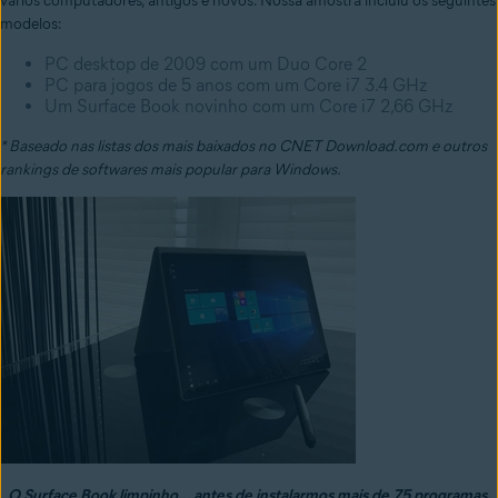
vários computadores, antigos e novos. Nossa amostra incluiu os seguintes
modelos:
PC desktop de 2009 com um Duo Core 2
PC para jogos de 5 anos com um Core i7 3.4 GHz
Um Surface Book novinho com um Core i7 2,66 GHz
* Baseado nas listas dos mais baixados no CNET Download.com e outros
rankings de softwares mais popular para Windows.
O Surface Book limpinho... antes de instalarmos mais de 75 programas.