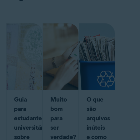
Guia
Muito
O que
para
bom
são
estudantes
para
arquivos
universitários
ser
inúteis
sobre
verdade?
e como