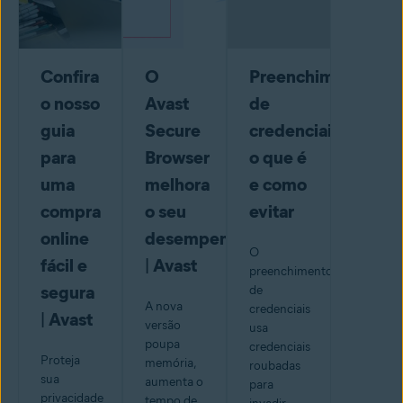
Confira
O
Preenchimento
o nosso
Avast
de
guia
Secure
credenciais:
para
Browser
o que é
uma
melhora
e como
compra
o seu
evitar
online
desempenho
O
fácil e
| Avast
preenchimento
segura
de
A nova
credenciais
| Avast
versão
usa
poupa
credenciais
Proteja
memória,
roubadas
sua
aumenta o
para
privacidade
tempo de