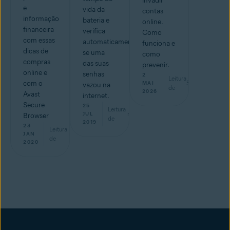
invadir
e
vida da
contas
informação
bateria e
online.
financeira
verifica
Como
com essas
automaticamente
funciona e
dicas de
se uma
como
compras
das suas
prevenir.
online e
senhas
2
Leitura
com o
5
min
MAI
vazou na
de
2026
Avast
internet.
Secure
25
Leitura
min
JUL
Browser
de
2019
23
Leitura
min
JAN
de
2020