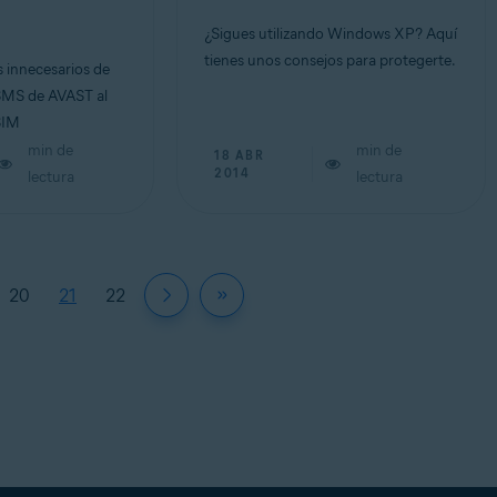
¿Sigues utilizando Windows XP? Aquí
tienes unos consejos para protegerte.
 innecesarios de
 SMS de AVAST al
SIM
min de
min de
18 ABR
2014
lectura
lectura
20
21
22