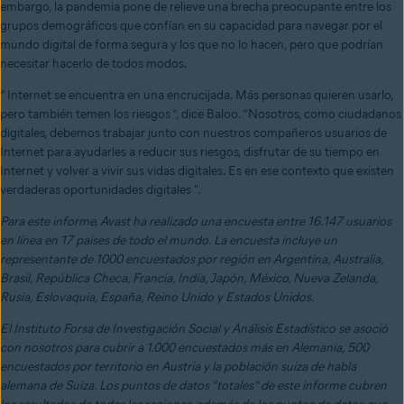
embargo, la pandemia pone de relieve una brecha preocupante entre los
grupos demográficos que confían en su capacidad para navegar por el
mundo digital de forma segura y los que no lo hacen, pero que podrían
necesitar hacerlo de todos modos.
“
Internet se encuentra en una encrucijada. Más personas quieren usarlo,
pero también temen los riesgos ”, dice Baloo. “Nosotros, como ciudadanos
digitales, debemos trabajar junto con nuestros compañeros usuarios de
Internet para ayudarles a reducir sus riesgos, disfrutar de su tiempo en
Internet y volver a vivir sus vidas digitales. Es en ese contexto que existen
verdaderas oportunidades digitales ".
Para este informe, Avast ha realizado una encuesta entre 16.147 usuarios
en línea en 17 países de todo el mundo.
La encuesta incluye un
representante de 1000 encuestados por región en Argentina, Australia,
Brasil, República Checa, Francia, India, Japón, México, Nueva Zelanda,
Rusia, Eslovaquia, España, Reino Unido y Estados Unidos.
El Instituto Forsa de Investigación Social y Análisis Estadístico se asoció
con nosotros para cubrir a 1.000 encuestados más en Alemania, 500
encuestados por territorio en Austria y la población suiza de habla
alemana de Suiza. Los puntos de datos “totales” de este informe cubren