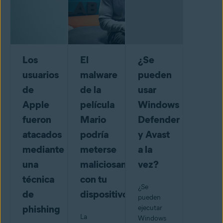
Los
El
¿Se
usuarios
malware
pueden
de
de la
usar
Apple
película
Windows
fueron
Mario
Defender
atacados
podría
y Avast
mediante
meterse
a la
una
maliciosamente
vez?
técnica
con tu
¿Se
de
dispositivo
pueden
phishing
ejecutar
La
Windows