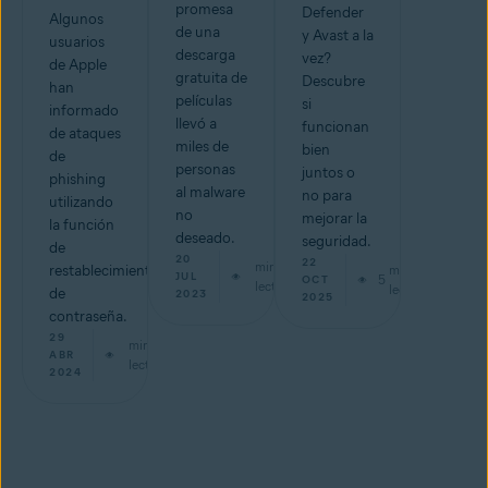
promesa
Defender
Algunos
de una
y Avast a la
usuarios
descarga
vez?
de Apple
gratuita de
Descubre
han
películas
si
informado
llevó a
funcionan
de ataques
miles de
bien
de
personas
juntos o
phishing
al malware
no para
utilizando
no
mejorar la
la función
deseado.
seguridad.
de
20
22
min de
restablecimiento
min de
JUL
5
OCT
lectura
lectura
de
2023
2025
contraseña.
29
min de
ABR
lectura
2024