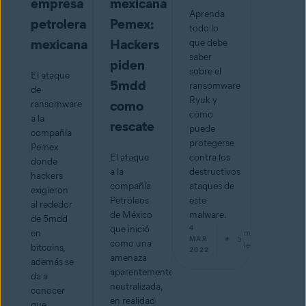
empresa
mexicana
Aprenda
petrolera
Pemex:
todo lo
mexicana
Hackers
que debe
saber
piden
sobre el
El ataque
5mdd
ransomware
de
Ryuk y
como
ransomware
cómo
a la
rescate
puede
compañía
protegerse
Pemex
El ataque
contra los
donde
a la
destructivos
hackers
compañía
ataques de
exigieron
Petróleos
este
al rededor
de México
malware.
de 5mdd
que inició
4
en
min de
5
MAR
como una
lectura
bitcoins,
2022
amenaza
además se
aparentemente
da a
neutralizada,
conocer
en realidad
que