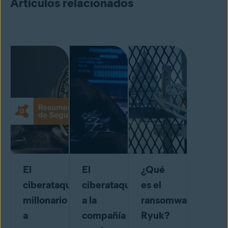
Artículos relacionados
El
El
¿Qué
ciberataque
ciberataque
es el
millonario
a la
ransomware
a
compañía
Ryuk?