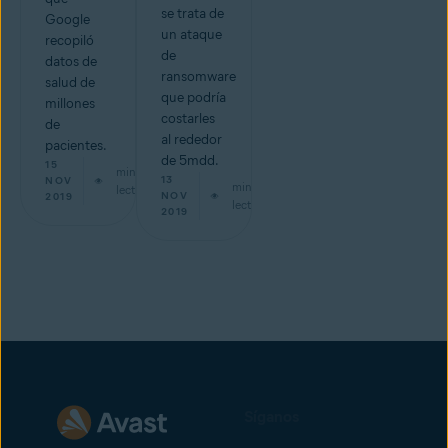
se trata de
Google
un ataque
recopiló
de
datos de
ransomware
salud de
que podría
millones
costarles
de
al rededor
pacientes.
de 5mdd.
15
min de
13
NOV
min de
lectura
NOV
2019
lectura
2019
Síganos