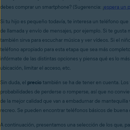
debes comprar un smartphone? (Sugerencia: ¡
espera un 
Si tu hijo es pequeño todavía, te interesa un teléfono qu
de llamada y envío de mensajes, por ejemplo. Si te gusta m
también sirva para escuchar música y ver vídeos. Si el ni
teléfono apropiado para esta etapa que sea más complet
infórmate de las distintas opciones y piensa qué es lo más 
ubicación, limitar el acceso, etc.
Sin duda, el
precio
también se ha de tener en cuenta. Los 
probabilidades de perderse o romperse, así que no convie
de la mejor calidad que van a embadurnar de mantequilla 
recreo. Se pueden encontrar teléfonos básicos de buena c
A continuación, presentamos una selección de los que, pa