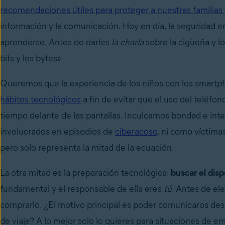
recomendaciones útiles para proteger a nuestras familias 
información y la comunicación. Hoy en día, la seguridad e
aprenderse. Antes de darles
la charla
sobre la cigüeña y lo
bits y los bytes»
Queremos que la experiencia de los niños con los smartp
hábitos tecnológicos
a fin de evitar que el uso del teléf
tiempo delante de las pantallas. Inculcamos bondad e int
involucrados en episodios de
ciberacoso
, ni como víctima
pero solo representa la mitad de la ecuación.
La otra mitad es la preparación tecnológica:
buscar el dis
fundamental y el responsable de ella eres
tú
. Antes de ele
comprarlo. ¿El motivo principal es poder comunicaros des
de viaje? A lo mejor solo lo quieres para situaciones de em