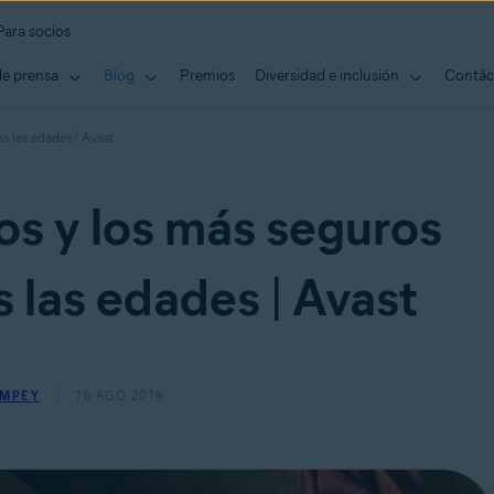
Para socios
de prensa
Blog
Premios
Diversidad e inclusión
Contác
s las edades | Avast
os y los más seguros
 las edades | Avast
EMPEY
16 AGO 2018