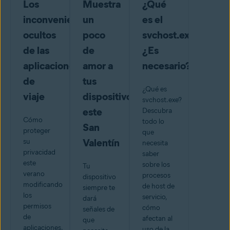
Los
Muestra
¿Qué
inconvenientes
un
es el
ocultos
poco
svchost.exe?
de las
de
¿Es
aplicaciones
amor a
necesario?
de
tus
¿Qué es
viaje
dispositivos
svchost.exe?
este
Descubra
Cómo
todo lo
San
proteger
que
Valentín
su
necesita
privacidad
saber
este
sobre los
Tu
verano
procesos
dispositivo
modificando
de host de
siempre te
los
servicio,
dará
permisos
cómo
señales de
de
afectan al
que
aplicaciones.
uso de la