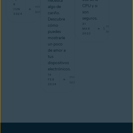
necesita
6
CPU y si
min de
algo de
JUN
lectura
son
cariño.
2024
seguros.
Descubre
31
cómo
min de
5
MAR
puedes
lectura
2022
mostrarle
un poco
de amor a
tus
dispositivos
electrónicos.
14
min de
FEB
lectura
2024