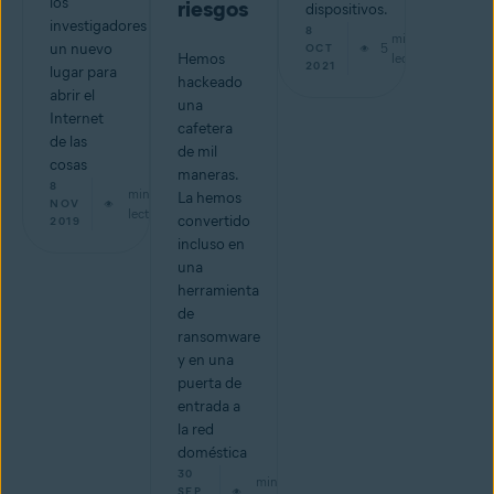
los
riesgos
dispositivos.
investigadores
8
min de
un nuevo
5
OCT
Hemos
lectura
2021
lugar para
hackeado
abrir el
una
Internet
cafetera
de las
de mil
cosas
maneras.
8
min de
La hemos
NOV
lectura
convertido
2019
incluso en
una
herramienta
de
ransomware
y en una
puerta de
entrada a
la red
doméstica
30
min de
SEP