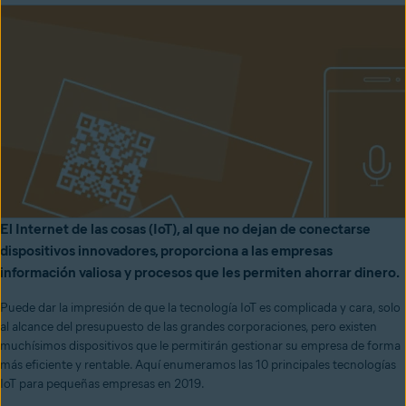
El Internet de las cosas (IoT), al que no dejan de conectarse
dispositivos innovadores, proporciona a las empresas
información valiosa y procesos que les permiten ahorrar dinero.
Puede dar la impresión de que la tecnología IoT es complicada y cara, solo
al alcance del presupuesto de las grandes corporaciones, pero existen
muchísimos dispositivos que le permitirán gestionar su empresa de forma
más eficiente y rentable. Aquí enumeramos las 10 principales tecnologías
IoT para pequeñas empresas en 2019.