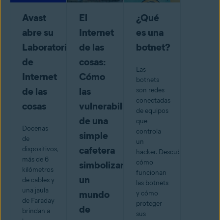
Avast
El
¿Qué
abre su
Internet
es una
Laboratorio
de las
botnet?
de
cosas:
Las
Internet
Cómo
botnets
de las
las
son redes
conectadas
cosas
vulnerabilidades
de equipos
de una
que
Docenas
controla
simple
de
un
cafetera
dispositivos,
hacker. Descubra
más de 6
cómo
simbolizan
kilómetros
funcionan
un
de cables y
las botnets
una jaula
mundo
y cómo
de Faraday
proteger
de
brindan a
sus