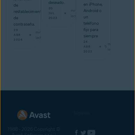
deseado.
en iPhone,
de
20
min de
Android o
restablecimiento
JUL
lectura
un
de
2023
teléfono
contraseña.
fijo para
29
min de
ABR
siempre
lectura
2024
24
min de
5
ABR
lectura
2023
Síganos
1988 - 2026 Copyright ©
Avast Software s.r.o. |