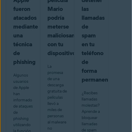
Apple
película
detener
fueron
Mario
las
atacados
podría
llamadas
mediante
meterse
de
una
maliciosamente
spam
técnica
con tu
en tu
de
dispositivo
teléfono
phishing
de
La
forma
promesa
Algunos
permanente
de una
usuarios
descarga
de Apple
gratuita de
¿Recibes
han
películas
llamadas
informado
llevó a
molestas?
de ataques
miles de
Aprende a
de
personas
bloquear
phishing
al malware
llamadas
utilizando
no
de spam
la función