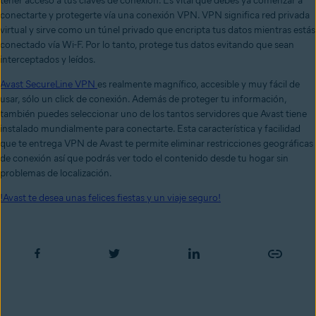
tener acceso a tus claves de conexión. Es vital que debes ya comenzar a
conectarte y protegerte vía una conexión VPN. VPN significa red privada
virtual y sirve como un túnel privado que encripta tus datos mientras estás
conectado vía Wi-F. Por lo tanto, protege tus datos evitando que sean
interceptados y leídos.
Avast SecureLine VPN
es realmente magnífico, accesible y muy fácil de
usar, sólo un click de conexión. Además de proteger tu información,
también puedes seleccionar uno de los tantos servidores que Avast tiene
instalado mundialmente para conectarte. Esta característica y facilidad
que te entrega VPN de Avast te permite eliminar restricciones geográficas
de conexión así que podrás ver todo el contenido desde tu hogar sin
problemas de localización.
!Avast te desea unas felices fiestas y un viaje seguro!