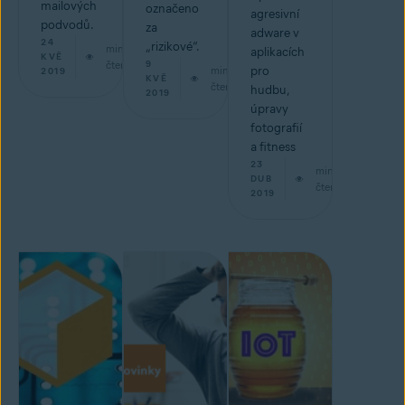
mailových
označeno
agresivní
podvodů.
za
adware v
24
„rizikové“.
min
aplikacích
KVĚ
čtení
9
min
pro
2019
KVĚ
čtení
hudbu,
2019
úpravy
fotografií
a fitness
23
min
DUB
čtení
2019