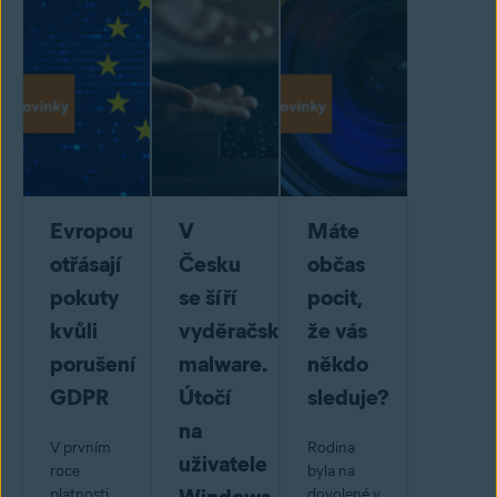
Evropou
V
Máte
otřásají
Česku
občas
pokuty
se šíří
pocit,
kvůli
vyděračský
že vás
porušení
malware.
někdo
GDPR
Útočí
sleduje?
na
V prvním
Rodina
uživatele
roce
byla na
platnosti
dovolené v