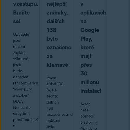
vzestupu.
nejlepší
v
Braňte
známky,
aplikacích
se!
dalších
na
138
Google
Uživatelé
bylo
Play,
jsou
označeno
které
nuceni
zaplatit
za
mají
výkupné,
klamavé
přes
jinak
budou
30
napadeni
Avast
milionů
ransomwarem
získal 100
WannaCry
instalací
%, ale
a útokem
těchto
DDoS.
dalších
Avast
Nenechte
138
našel
se vydírat
bezpečnostních
pomocí
prostřednictvím
aplikací
platformy
e-
bylo
Apklab.io