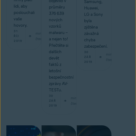
objevilo v
Samsung,
lidi, aby
průměru
Huawei,
poslouchali
376 639
LG a Sony
vaše
nových
byla
hovory.
vzorků
zjištěna
31
malwaru –
min
závažná
ŘÍJ
čtení
a nejen to!
chyba
2019
Přečtěte si
zabezpečení.
dalších
30
min
ZÁŘ
devět
čtení
2019
faktů z
letošní
bezpečnostní
zprávy AV-
TESTu.
30
min
ZÁŘ
čtení
2019