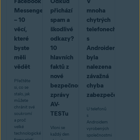
Facebook
Odkud
V
Messenger
přichází
mnoha
– 10
spam a
chytrých
věcí,
škodlivé
telefonech
které
odkazy?
s
byste
10
Androidem
měli
hlavních
byla
vědět
faktů z
nalezena
nové
závažná
Přečtěte
bezpečnostní
chyba
si, co se
zprávy
zabezpečení
stalo, jak
můžete
AV-
chránit své
U telefonů
TESTu
soukromí
s
a proč
Androidem
velké
Vloni se
vyrobených
technologické
každý den
společnostmi
firmy platí