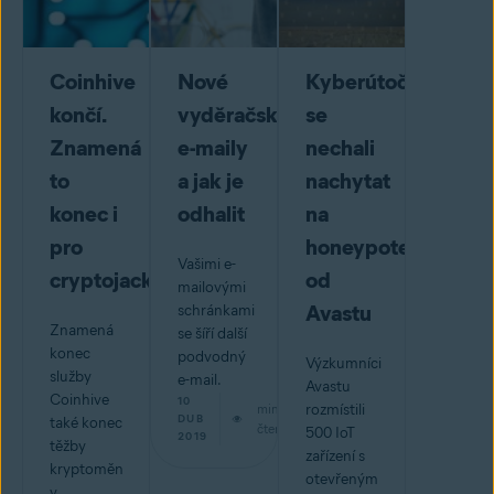
Coinhive
Nové
Kyberútočníci
končí.
vyděračské
se
Znamená
e-maily
nechali
to
a jak je
nachytat
konec i
odhalit
na
pro
honeypotech
Vašimi e-
cryptojacking?
od
mailovými
Avastu
schránkami
Znamená
se šíří další
konec
podvodný
Výzkumníci
služby
e-mail.
Avastu
Coinhive
10
min
rozmístili
DUB
také konec
čtení
500 IoT
2019
těžby
zařízení s
kryptoměn
otevřeným
v