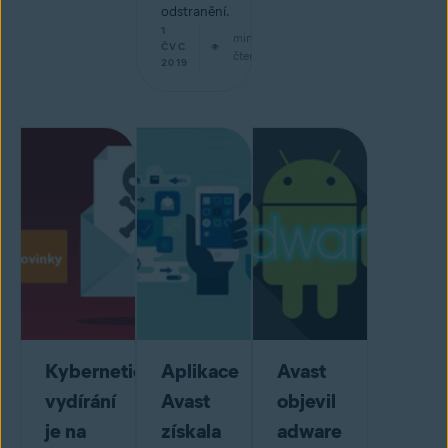
odstranění.
1
min
ČVC
čtení
2019
Kybernetické
Aplikace
Avast
vydírání
Avast
objevil
je na
získala
adware