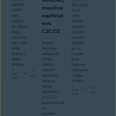
Windows,
nařízení
šoku poté,
zneužíval
GDPR
co ve
například
bylo
svém
uloženo
Airbnb
web
jen několik
objevila
CZC.CZ
pokut –
skrytou
mezi nimi
kameru.
jsou i dvě
Za čtyři
Zjistěte,
velké
dny Avast
jak se
pokuty z
zablokoval
můžete
Velké
72 tisíc
proti
Británie.
útoků a
takovým
5
ochránil
nástrahám
min
SRP
před touto
nejlépe
čtení
2019
nákazou
chránit.
14 tisíc
4
min
ČER
uživatelů, s
čtení
2019
CZC[.]CZ
spolupracoval
na
rychlém