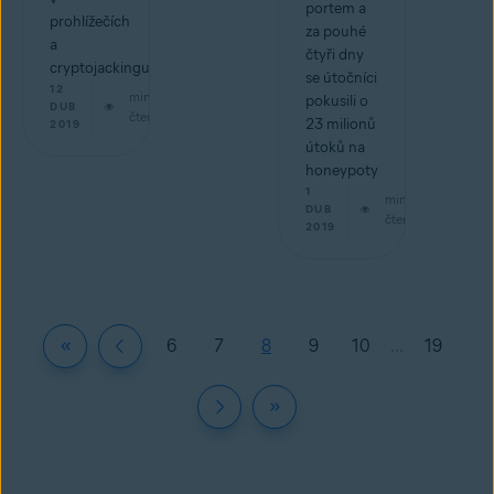
portem a
prohlížečích
za pouhé
a
čtyři dny
cryptojackingu?
se útočníci
12
min
pokusili o
DUB
čtení
23 milionů
2019
útoků na
honeypoty
1
min
DUB
čtení
2019
6
7
8
9
10
...
19