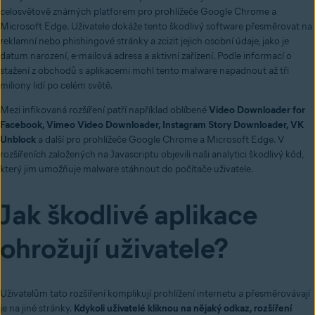
celosvětově známých platforem pro prohlížeče Google Chrome a
Microsoft Edge. Uživatele dokáže tento škodlivý software přesměrovat na
reklamní nebo phishingové stránky a zcizit jejich osobní údaje, jako je
datum narození, e-mailová adresa a aktivní zařízení. Podle informací o
stažení z obchodů s aplikacemi mohl tento malware napadnout až tři
miliony lidí po celém světě.
Mezi infikovaná rozšíření patří například oblíbené
Video Downloader for
Facebook, Vimeo Video Downloader, Instagram Story Downloader, VK
Unblock
a další pro prohlížeče Google Chrome a Microsoft Edge. V
rozšířeních založených na Javascriptu objevili naši analytici škodlivý kód,
který jim umožňuje malware stáhnout do počítače uživatele.
Jak škodlivé aplikace
ohrožují uživatele?
Uživatelům tato rozšíření komplikují prohlížení internetu a přesměrovávají
je na jiné stránky.
Kdykoli uživatelé kliknou na nějaký odkaz, rozšíření