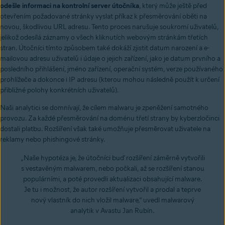
odešle informaci na kontrolní server útočníka
, který může ještě před
otevřením požadované stránky vyslat příkaz k přesměrování oběti na
novou, škodlivou URL adresu. Tento proces narušuje soukromí uživatelů,
jelikož odesílá záznamy o všech kliknutích webovým stránkám třetích
stran. Útočníci tímto způsobem také dokáží zjistit datum narození a e-
mailovou adresu uživatelů i údaje o jejich zařízení, jako je datum prvního a
posledního přihlášení, jméno zařízení, operační systém, verze používaného
prohlížeče a dokonce i IP adresu (kterou mohou následně použít k určení
přibližné polohy konkrétních uživatelů).
Naši analytici se domnívají, že cílem malwaru je zpeněžení samotného
provozu. Za každé přesměrování na doménu třetí strany by kyberzločinci
dostali platbu. Rozšíření však také umožňuje přesměrovat uživatele na
reklamy nebo phishingové stránky.
„Naše hypotéza je, že útočníci buď rozšíření záměrně vytvořili
s vestavěným malwarem, nebo počkali, až se rozšíření stanou
populárními, a poté provedli aktualizaci obsahující malware.
Je tu i možnost, že autor rozšíření vytvořil a prodal a teprve
nový vlastník do nich vložil malware,“ uvedl malwarový
analytik v Avastu Jan Rubín.