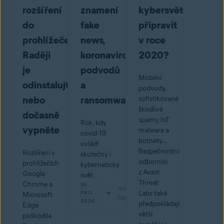
rozšíření
znamení
kybersvět
do
fake
připravit
prohlížeče?
news,
v roce
Raději
koronavirových
2020?
je
podvodů
Mobilní
odinstalujte
a
podvody,
nebo
ransomwaru
sofistikované
škodlivé
dočasně
spamy, IoT
Rok, kdy
vypněte
malware a
covid-19
botnety...
ovládl
Bezpečnostní
Rozšíření v
skutečný i
odborníci
prohlížečích
kybernetický
z Avast
Google
svět
Threat
Chrome a
10
min
Labs také
PRO
Microsoft
čtení
2020
předpokládají
Edge
větší
poškodila