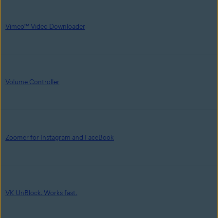
Vimeo™ Video Downloader
Volume Controller
Zoomer for Instagram and FaceBook
VK UnBlock. Works fast.