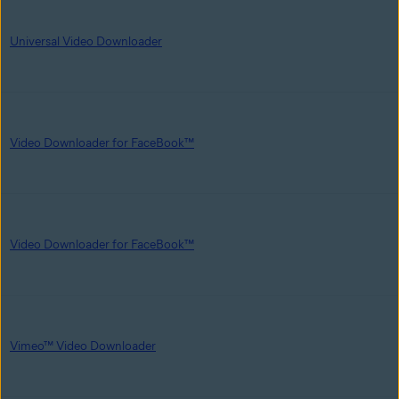
Universal Video Downloader
Video Downloader for FaceBook™
Video Downloader for FaceBook™
Vimeo™ Video Downloader