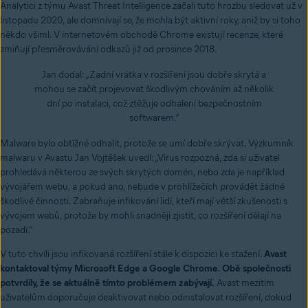
Analytici z týmu Avast Threat Intelligence začali tuto hrozbu sledovat už v
listopadu 2020, ale domnívají se, že mohla být aktivní roky, aniž by si toho
někdo všiml. V internetovém obchodě Chrome existují recenze, které
zmiňují přesměrovávání odkazů již od prosince 2018.
Jan dodal: „Zadní vrátka v rozšíření jsou dobře skrytá a
mohou se začít projevovat škodlivým chováním až několik
dní po instalaci, což ztěžuje odhalení bezpečnostním
softwarem.“
Malware bylo obtížné odhalit, protože se umí dobře skrývat. Výzkumník
malwaru v Avastu Jan Vojtěšek uvedl: „Virus rozpozná, zda si uživatel
prohledává některou ze svých skrytých domén, nebo zda je například
vývojářem webu, a pokud ano, nebude v prohlížečích provádět žádné
škodlivé činnosti. Zabraňuje infikování lidí, kteří mají větší zkušenosti s
vývojem webů, protože by mohli snadněji zjistit, co rozšíření dělají na
pozadí.“
V tuto chvíli jsou infikovaná rozšíření stále k dispozici ke stažení.
Avast
kontaktoval týmy Microsoft Edge a Google Chrome. Obě společnosti
potvrdily, že se aktuálně tímto problémem zabývají.
Avast mezitím
uživatelům doporučuje deaktivovat nebo odinstalovat rozšíření, dokud