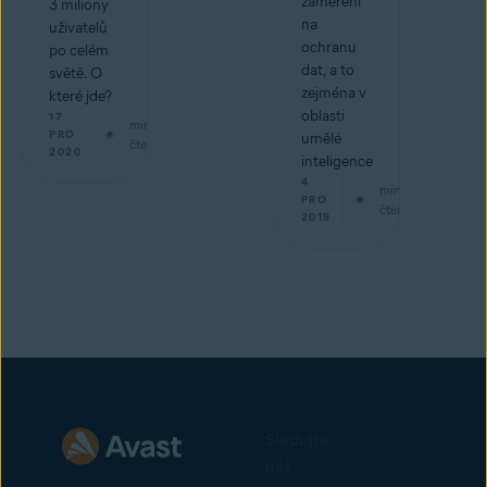
zaměření
3 miliony
na
uživatelů
ochranu
po celém
dat, a to
světě. O
zejména v
které jde?
oblasti
17
min
PRO
umělé
čtení
2020
inteligence
4
min
PRO
čtení
2019
Sledujte
nás