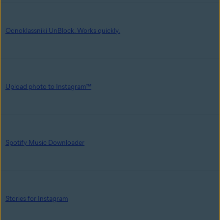
Odnoklassniki UnBlock. Works quickly.
Upload photo to Instagram™
Spotify Music Downloader
Stories for Instagram