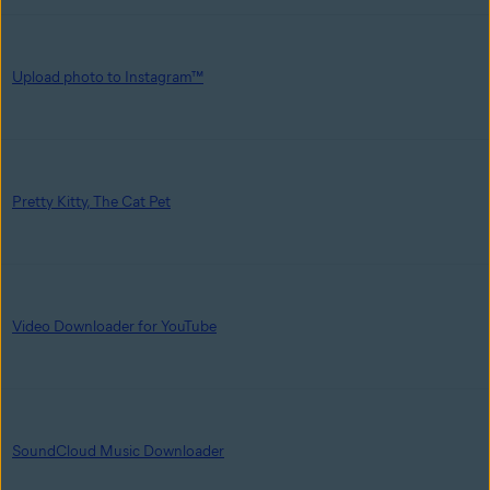
Upload photo to Instagram™
Pretty Kitty, The Cat Pet
Video Downloader for YouTube
SoundCloud Music Downloader