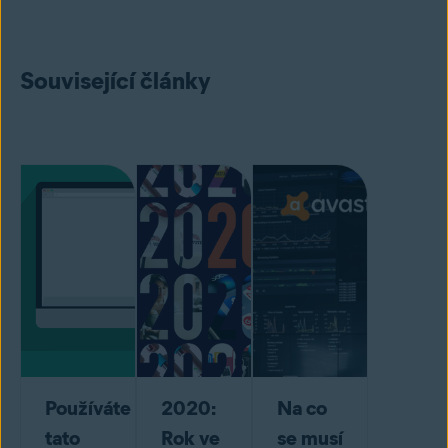
Související články
Používáte
2020:
Na co
tato
Rok ve
se musí