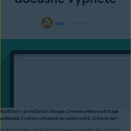
AVAST
17 PRO 2020
Rozšíření v prohlížečích Google Chrome a Microsoft Edge
poškodila 3 miliony uživatelů po celém světě. O které jde?
Analytici v Avastu odhalili škodlivý malware v nejméně 28 rozšířeních