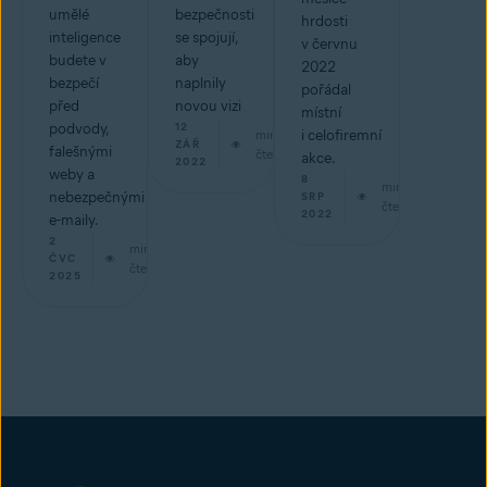
umělé
bezpečnosti
hrdosti
inteligence
se spojují,
v červnu
budete v
aby
2022
bezpečí
naplnily
pořádal
před
novou vizi
místní
podvody,
12
min
i celofiremní
ZÁŘ
falešnými
čtení
akce.
2022
weby a
8
min
nebezpečnými
SRP
čtení
2022
e-maily.
2
min
ČVC
čtení
2025