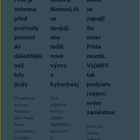
ochrana
NortonLifeLock
se
před
se
zapojil
podvody
spojují,
do
pomocí
aby
oslav
AI
řešili
Pride
důležitější
nové
month.
než
výzvy
Vyjádřil
kdy
v
tak
jindy
kyberbezpečnosti
podporu
(nejen)
Chraňte se
Dvě
svým
online s
úspěšné
zaměstnancům
Avastem –
firmy v
díky Avast
oblasti
Scam
digitálního
Avast na
Guardian s
soukromí
oslavu
využitím
a
měsíce