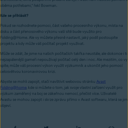
oběma potřebami,” řekl Bowman.
Kde se přihlásit?
Pokud se rozhodnete pomoci, část vašeho procesního výkonu, místa na
disku a část přenosového výkonu vaší sítě bude využito pro
Folding@Home. Ale vy můžete přesně nastavit, jaký podíl postoupíte
projektu a kdy může váš počítač projekt využívat.
Může se zdát, že jsme na našich počítačích takřka neustále, ale dokonce i ti
nejzapálenější gameři nepoužívají počítač celý den i noc. Ale mezitím, co vy
spíte, může váš procesní výkon využít výzkumník a ukončit jeho pomocí
celosvětvou koronavirovou krizi.
Abyste se mohli zapojit, stačí navštívit webovou stránku
Avast
Folding@home
, kde si můžete o tom, jak svoje vlastní zařízení využít pro
výzkum zaměřený na boj se zákeřnou nemocí, přečíst více. Uživatelé
Avastu se mohou zapojit i skrze zprávu přímo v Avast softwaru, která se jim
objeví.