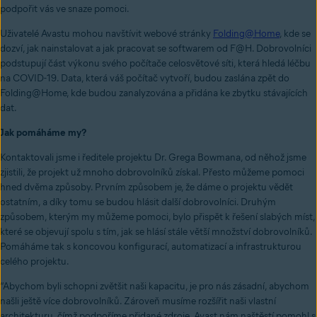
podpořit vás ve snaze pomoci.
Uživatelé Avastu mohou navštívit webové stránky
Folding@Home
, kde se
dozví, jak nainstalovat a jak pracovat se softwarem od F@H. Dobrovolníci
podstupují část výkonu svého počítače celosvětové síti, která hledá léčbu
na COVID-19. Data, která váš počítač vytvoří, budou zaslána zpět do
Folding@Home, kde budou zanalyzována a přidána ke zbytku stávajících
dat.
Jak pomáháme my?
Kontaktovali jsme i ředitele projektu Dr. Grega Bowmana, od něhož jsme
zjistili, že projekt už mnoho dobrovolníků získal. Přesto můžeme pomoci
hned dvěma způsoby. Prvním způsobem je, že dáme o projektu vědět
ostatním, a díky tomu se budou hlásit další dobrovolníci. Druhým
způsobem, kterým my můžeme pomoci, bylo přispět k řešení slabých míst,
které se objevují spolu s tím, jak se hlásí stále větší množství dobrovolníků.
Pomáháme tak s koncovou konfigurací, automatizací a infrastrukturou
celého projektu.
“Abychom byli schopni zvětšit naši kapacitu, je pro nás zásadní, abychom
našli ještě více dobrovolníků. Zároveň musíme rozšířit naši vlastní
architekturu, čímž podpoříme přidané zdroje. Avast nám naštěstí pomohl s