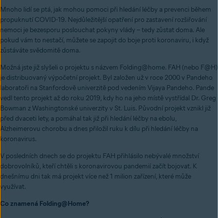
Mnoho lidí se ptá, jak mohou pomoci při hledání léčby a prevenci během
propuknutí COVID-19. Nejdůležitější opatření pro zastavení rozšiřování
nemoci je bezesporu poslouchat pokyny vlády – tedy zůstat doma. Ale
pokud vám to nestačí, můžete se zapojit do boje proti koronaviru, i když
zůstáváte svědomitě doma.
Možná jste již slyšeli o projektu s názvem Folding@home. FAH (nebo F@H)
je distribuovaný výpočetní projekt. Byl založen už v roce 2000 v Pandeho
laboratoři na Stanfordově univerzitě pod vedením Vijaya Pandeho. Pande
vedl tento projekt až do roku 2019, kdy ho na jeho místě vystřídal Dr. Greg
Bowman z Washingtonské univerzity v St. Luis. Původní projekt vznikl již
před dvaceti lety, a pomáhal tak již při hledání léčby na ebolu,
Alzheimerovu chorobu a dnes přiložil ruku k dílu při hledání léčby na
koronavirus.
V posledních dnech se do projektu FAH přihlásilo nebývalé množství
dobrovolníků, kteří chtěli s koronavirovou pandemií začít bojovat. K
dnešnímu dni tak má projekt více než 1 milion zařízení, které může
využívat.
Co znamená Folding@Home?