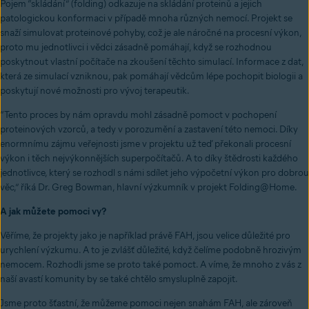
Pojem “skládání” (folding) odkazuje na skládání proteinů a jejich
patologickou konformaci v případě mnoha různých nemocí. Projekt se
snaží simulovat proteinové pohyby, což je ale náročné na procesní výkon,
proto mu jednotlivci i vědci zásadně pomáhají, když se rozhodnou
poskytnout vlastní počítače na zkoušení těchto simulací. Informace z dat,
která ze simulací vzniknou, pak pomáhají vědcům lépe pochopit biologii a
poskytují nové možnosti pro vývoj terapeutik.
“Tento proces by nám opravdu mohl zásadně pomoct v pochopení
proteinových vzorců, a tedy v porozumění a zastavení této nemoci. Díky
enormnímu zájmu veřejnosti jsme v projektu už teď překonali procesní
výkon i těch nejvýkonnějších superpočítačů. A to díky štědrosti každého
jednotlivce, který se rozhodl s námi sdílet jeho výpočetní výkon pro dobrou
věc,” říká Dr. Greg Bowman, hlavní výzkumník v projekt Folding@Home.
A jak můžete pomoci vy?
Věříme, že projekty jako je například právě FAH, jsou velice důležité pro
urychlení výzkumu. A to je zvlášť důležité, když čelíme podobně hrozivým
nemocem. Rozhodli jsme se proto také pomoct. A víme, že mnoho z vás z
naší avastí komunity by se také chtělo smysluplně zapojit.
Jsme proto šťastní, že můžeme pomoci nejen snahám FAH, ale zároveň