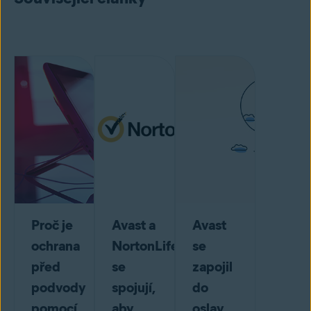
Proč je
Avast a
Avast
ochrana
NortonLifeLock
se
před
se
zapojil
podvody
spojují,
do
pomocí
aby
oslav