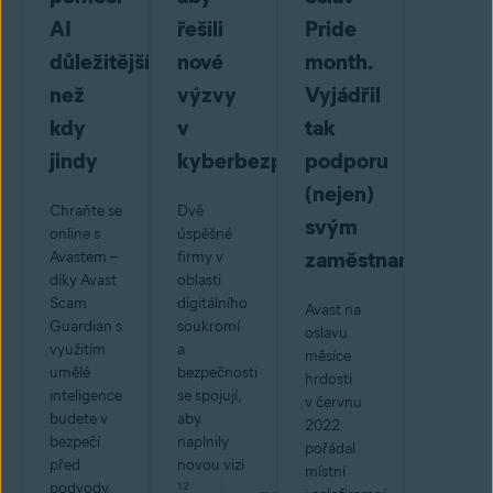
AI
řešili
Pride
důležitější
nové
month.
než
výzvy
Vyjádřil
kdy
v
tak
jindy
kyberbezpečnosti
podporu
(nejen)
Chraňte se
Dvě
svým
online s
úspěšné
zaměstnancům
Avastem –
firmy v
díky Avast
oblasti
Scam
digitálního
Avast na
Guardian s
soukromí
oslavu
využitím
a
měsíce
umělé
bezpečnosti
hrdosti
inteligence
se spojují,
v červnu
budete v
aby
2022
bezpečí
naplnily
pořádal
před
novou vizi
místní
podvody,
12