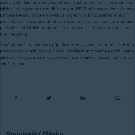
celém světě. Jako preventivní opatření na ochranu našich zaměstnanců a
jejich blízkých jsme se rozhodli, že od pondělí 16. března uzavřeme všechny
kanceláře Avastu po celém světě. Jako přední poskytovatel technologií
jsme připraveni na práci z domova a naši zaměstnanci jsou na tuto situaci
plně vybaveni. Našich produktů a služeb pro naše uživatele se tato situace
nijak nedotkne.
Žádáme zaměstnance, aby v případě potřeby vyhledali vhodnou lékařskou
pomoc dle lokálních pokynů. Situaci i nadále monitorujeme a podnikneme
jakékoliv kroky potřebné k zajištění co možná největší bezpečnosti našich
zaměstnanců.
Související články