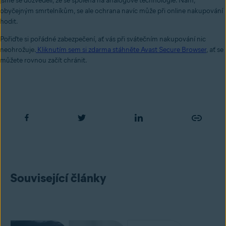
jsme se dozvěděli, že se spoléhá na analogové technologie. Nám,
obyčejným smrtelníkům, se ale ochrana navíc může při online nakupování
hodit.
Pořiďte si pořádné zabezpečení, ať vás při svátečním nakupování nic
neohrožuje.
Kliknutím sem si zdarma stáhněte Avast Secure Browser
, ať se
můžete rovnou začít chránit.
Související články