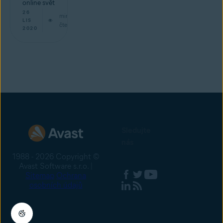
online svět
26
min
LIS
čtení
2020
Sledujte
nás
1988 - 2026 Copyright ©
Avast Software s.r.o. |
Sitemap
Ochrana
osobních údajů