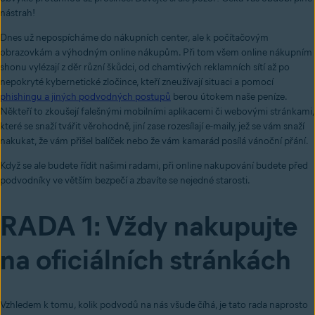
nástrah!
Dnes už nepospícháme do nákupních center, ale k počítačovým
obrazovkám a výhodným online nákupům. Při tom všem online nákupním
shonu vylézají z děr různí škůdci, od chamtivých reklamních sítí až po
nepokryté kybernetické zločince, kteří zneužívají situaci a pomocí
phishingu a jiných podvodných postupů
berou útokem naše peníze.
Někteří to zkoušejí falešnými mobilními aplikacemi či webovými stránkami,
které se snaží tvářit věrohodně, jiní zase rozesílají e-maily, jež se vám snaží
nakukat, že vám přišel balíček nebo že vám kamarád posílá vánoční přání.
Když se ale budete řídit našimi radami, při online nakupování budete před
podvodníky ve větším bezpečí a zbavíte se nejedné starosti.
RADA 1: Vždy nakupujte
na oficiálních stránkách
Vzhledem k tomu, kolik podvodů na nás všude číhá, je tato rada naprosto