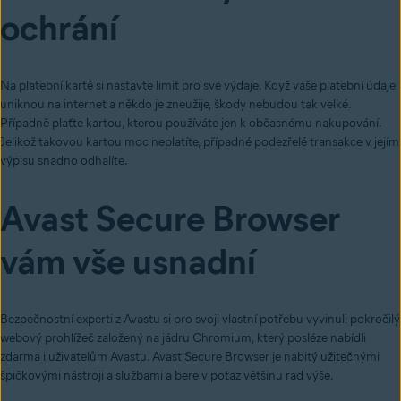
ochrání
Na platební kartě si nastavte limit pro své výdaje. Když vaše platební údaje
uniknou na internet a někdo je zneužije, škody nebudou tak velké.
Případně plaťte kartou, kterou používáte jen k občasnému nakupování.
Jelikož takovou kartou moc neplatíte, případné podezřelé transakce v jejím
výpisu snadno odhalíte.
Avast Secure Browser
vám vše usnadní
Bezpečnostní experti z Avastu si pro svoji vlastní potřebu vyvinuli pokročilý
webový prohlížeč založený na jádru Chromium, který posléze nabídli
zdarma i uživatelům Avastu. Avast Secure Browser je nabitý užitečnými
špičkovými nástroji a službami a bere v potaz většinu rad výše.