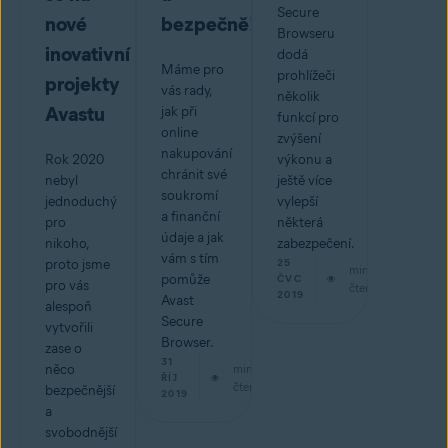
Secure
nové
bezpečně!
Browseru
inovativní
dodá
Máme pro
prohlížeči
projekty
vás rady,
několik
Avastu
jak při
funkcí pro
online
zvýšení
nakupování
Rok 2020
výkonu a
chránit své
nebyl
ještě více
soukromí
jednoduchý
vylepší
a finanční
pro
některá
údaje a jak
nikoho,
zabezpečení.
vám s tím
proto jsme
25
min
pomůže
ČVC
pro vás
čtení
2019
Avast
alespoň
Secure
vytvořili
Browser.
zase o
31
něco
min
ŘÍJ
čtení
bezpečnější
2019
a
svobodnější