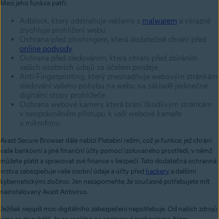
Mezi jeho funkce patří:
Adblock, který odstraňuje reklamy s
malwarem
a výrazně
zrychluje prohlížení webu
Ochrana před phishingem, která dodatečně chrání před
online podvody
Ochrana před sledováním, která chrání před sbíráním
vašich osobních údajů za účelem prodeje
Anti-Fingerprinting, který znesnadňuje webovým stránkám
sledování vašeho pohybu na webu na základě jedinečné
digitální stopy prohlížeče
Ochrana webové kamery, která brání škodlivým stránkám
v neoprávněném přístupu k vaší webové kameře
a mikrofonu
Avast Secure Browser dále nabízí Platební režim, což je funkce, jež chrání
vaše bankovní a jiné finanční účty pomocí izolovaného prostředí, v němž
můžete platit a spravovat své finance v bezpečí. Tato dodatečná ochranná
vrstva zabezpečuje vaše osobní údaje a účty před
hackery
a dalšími
kybernetickými zločinci. Jen nezapomeňte, že současně potřebujete mít
nainstalovaný Avast Antivirus.
Ježíšek nejspíš moc digitálního zabezpečení nepotřebuje. Od našich zdrojů