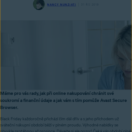
NANCY NUNZIATI
31 ŘÍJ 2019
Máme pro vás rady, jak při online nakupování chránit své
soukromí a finanční údaje a jak vám s tím pomůže Avast Secure
Browser.
Black Friday každoročně přichází čím dál dřív a s jeho příchodem už
sváteční nákupní období běží v plném proudu. Výhodné nabídky se
obvykle protáhnou až prosince. Dávejte si ale pozor! Čeká vás období plné