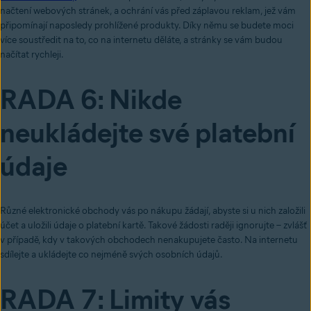
načtení webových stránek, a ochrání vás před záplavou reklam, jež vám
připomínají naposledy prohlížené produkty. Díky němu se budete moci
více soustředit na to, co na internetu děláte, a stránky se vám budou
načítat rychleji.
RADA 6: Nikde
neukládejte své platební
údaje
Různé elektronické obchody vás po nákupu žádají, abyste si u nich založili
účet a uložili údaje o platební kartě. Takové žádosti raději ignorujte – zvlášť
v případě, kdy v takových obchodech nenakupujete často. Na internetu
sdílejte a ukládejte co nejméně svých osobních údajů.
RADA 7: Limity vás