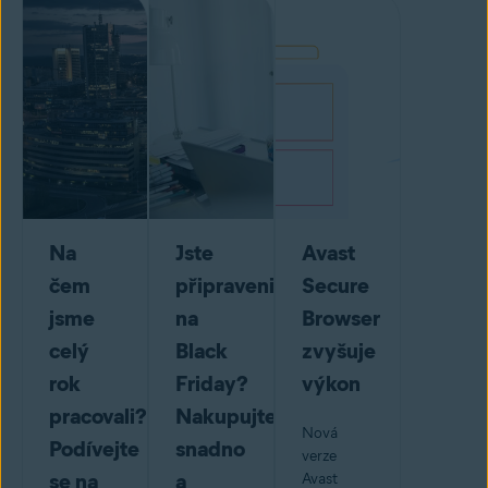
Na
Jste
Avast
čem
připraveni
Secure
jsme
na
Browser
celý
Black
zvyšuje
rok
Friday?
výkon
pracovali?
Nakupujte
Nová
Podívejte
snadno
verze
se na
a
Avast