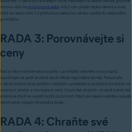
zbystřete. V takových e-mailech nikdy neklikejte na žádné odkazy, protože
mohou vést na
phishingové weby
. Když vám přijde nějaký lákavý e-mail,
řiďte se radou číslo 1 a příslušnou webovou adresu opište do webového
prohlížeče.
RADA 3: Porovnávejte si
ceny
Než si něco na internetu koupíte, v prohlížeči otevřete novou kartu
a podívejte se, jestli se dané zboží někde neprodává levněji. Pokud jste
o dané značce nikdy předtím neslyšeli, vyhledejte si podobné produkty od
známých značek a srovnejte si ceny. U položek stojících výrazně méně než
podobné zboží se vyplatí zvýšit pozornost. Když ale nějaká nabídka vypadá
věrohodně, nejspíš věrohodná bude.
RADA 4: Chraňte své