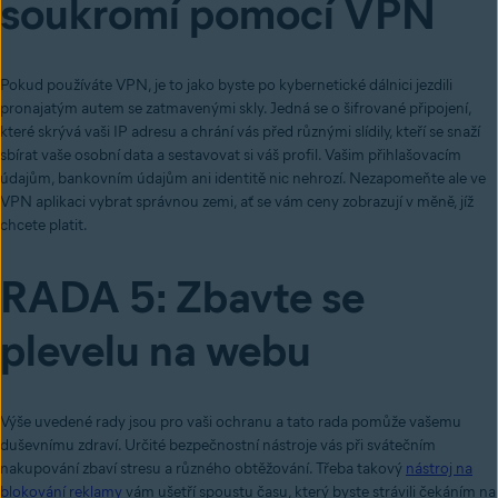
soukromí pomocí VPN
Pokud používáte VPN, je to jako byste po kybernetické dálnici jezdili
pronajatým autem se zatmavenými skly. Jedná se o šifrované připojení,
které skrývá vaši IP adresu a chrání vás před různými slídily, kteří se snaží
sbírat vaše osobní data a sestavovat si váš profil. Vašim přihlašovacím
údajům, bankovním údajům ani identitě nic nehrozí. Nezapomeňte ale ve
VPN aplikaci vybrat správnou zemi, ať se vám ceny zobrazují v měně, jíž
chcete platit.
RADA 5: Zbavte se
plevelu na webu
Výše uvedené rady jsou pro vaši ochranu a tato rada pomůže vašemu
duševnímu zdraví. Určité bezpečnostní nástroje vás při svátečním
nakupování zbaví stresu a různého obtěžování. Třeba takový
nástroj na
blokování reklamy
vám ušetří spoustu času, který byste strávili čekáním na