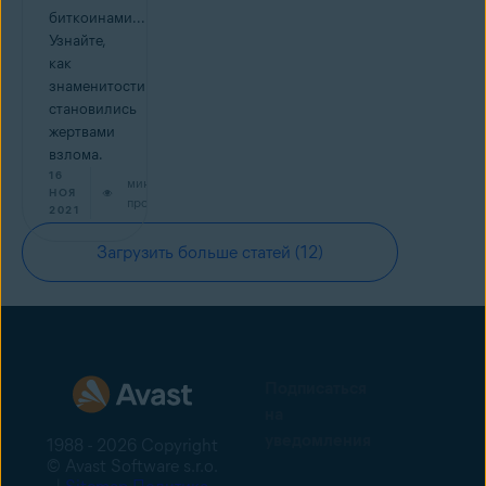
биткоинами...
Узнайте,
как
знаменитости
становились
жертвами
взлома.
16
мин на
НОЯ
прочтение
2021
Загрузить больше статей
(12)
Подписаться
на
уведомления
1988 - 2026 Copyright
© Avast Software s.r.o.