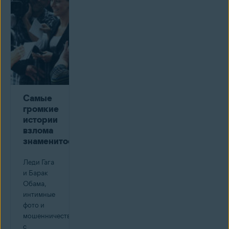
Самые
громкие
истории
взлома
знаменитостей
Леди Гага
и Барак
Обама,
интимные
фото и
мошенничество
с