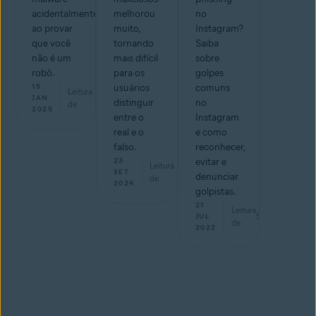
acidentalmente
melhorou
no
ao provar
muito,
Instagram?
que você
tornando
Saiba
não é um
mais difícil
sobre
robô.
para os
golpes
15
usuários
comuns
Leitura
min
JAN
distinguir
no
de
2025
entre o
Instagram
real e o
e como
falso.
reconhecer,
23
evitar e
Leitura
min
SET
denunciar
de
2024
golpistas.
21
Leitura
5
min
JUL
de
2022