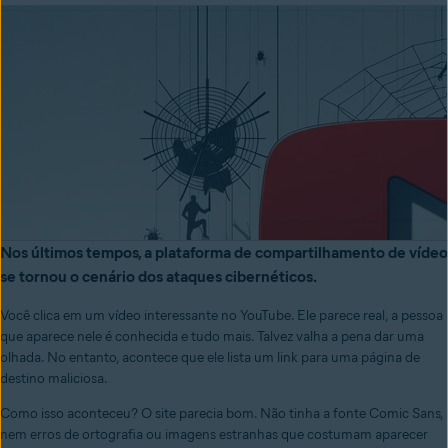
Nos últimos tempos, a plataforma de compartilhamento de vídeo
se tornou o cenário dos ataques cibernéticos.
Você clica em um vídeo interessante
no YouTube.
Ele p
arece r
eal, a pessoa
que aparece nele é
conhecida
e tudo mais.
Talvez valha a pena dar uma
olhada. No entanto,
acontece que
ele
lista um link
para uma
p
ágina de
destino
maliciosa
.
Como isso aconteceu?
O site parecia bom.
Não tinha a fonte Comic Sans,
nem erros de ortografia ou imagens estranhas que costumam aparecer