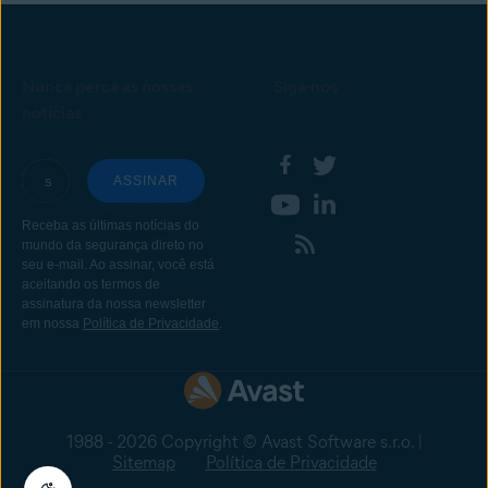
Nunca perca as nossas
Siga-nos
notícias
1988 - 2026 Copyright © Avast Software s.r.o. |
Sitemap
Política de Privacidade