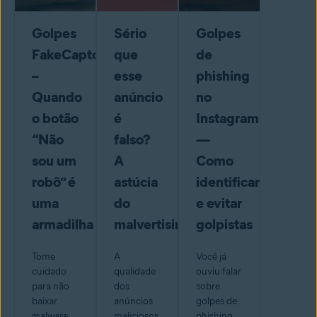
Golpes
Sério
Golpes
FakeCaptcha
que
de
–
esse
phishing
Quando
anúncio
no
o botão
é
Instagram
“Não
falso?
—
sou um
A
Como
robô” é
astúcia
identificar
uma
do
e evitar
armadilha
malvertising
golpistas
Tome
A
Você já
cuidado
qualidade
ouviu falar
para não
dos
sobre
baixar
anúncios
golpes de
malware
maliciosos
phishing