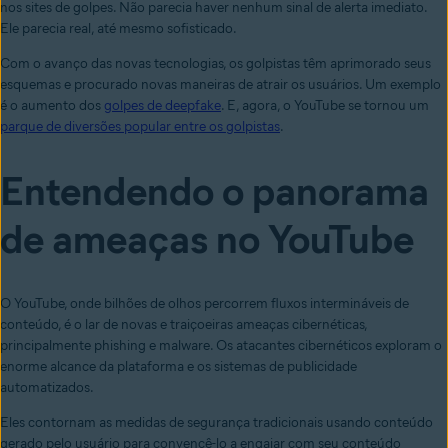
nos sites de golpes. Não parecia haver nenhum sinal de alerta imediato.
Ele parecia real
,
até mesmo sofisticado.
Com o avanço das novas tecnologias, os golpistas têm aprimorado seus
esquemas e procurado novas maneiras de atrair os usuários. Um exemplo
é o aumento dos
golpes de deepfake
. E, agora, o YouTube se tornou um
parque de diversões popular entre os golpistas
.
Entendendo o panorama
de ameaças no YouTube
O YouTube, onde bilhões de olhos percorrem fluxos intermináveis de
conteúdo, é o lar de novas e traiçoeiras ameaças cibernéticas,
principalmente phishing e malware. Os atacantes cibernéticos exploram o
enorme alcance da plataforma e os sistemas de publicidade
automatizados.
Eles
contornam as medidas de segurança tradicionais
usando
conteúdo
gerado pelo usuário
para convencê-lo a engajar com s
eu
conteúdo