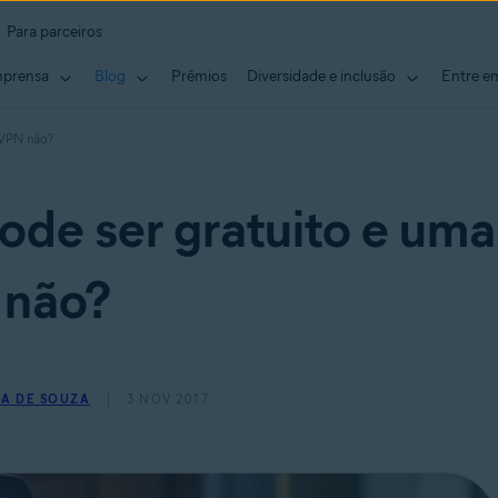
Para parceiros
mprensa
Blog
Prêmios
Diversidade e inclusão
Entre e
 VPN não?
ode ser gratuito e uma
não?
A DE SOUZA
3 NOV 2017