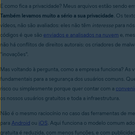
E como fica a privacidade? Meus arquivos estão sendo en
Também levamos muito a sério a sua privacidade
. Os text
vídeos, não são avaliados: eles não têm
interesse
para nós.
códigos é que são
enviados e analisados na nuvem
e, mes
não há conflitos de direitos autorais: os criadores de ma
"inovações".
Mas voltando à pergunta, como a empresa funciona? As v
fundamentais para a segurança dos usuários comuns. Qu
risco ou simplesmente porque quer contar com a
conveni
os nossos usuários gratuitos e toda a infraestrutura.
Não é o mesmo raciocínio no caso das ferramentas de me
para
Android
ou
iOS
. Aqui funciona o modelo comum adot
gratuita é reduzida, com menos funções, e com publicidad