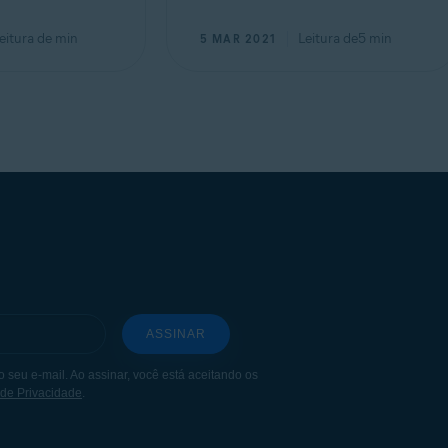
eitura de
min
Leitura de
5
min
5 MAR 2021