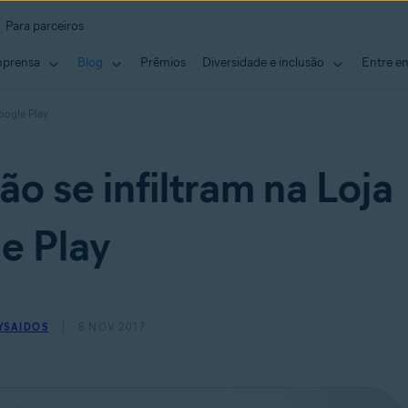
Para parceiros
mprensa
Blog
Prêmios
Diversidade e inclusão
Entre e
oogle Play
 se infiltram na Loja
e Play
YSAIDOS
8 NOV 2017