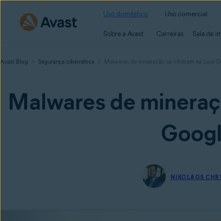
Uso doméstico
Uso comercial
Sobre a Avast
Carreiras
Sala de i
Avast Blog
Segurança cibernética
Malwares de mineração se infiltram na Loja G
Malwares de mineração
Googl
NIKOLAOS CHR