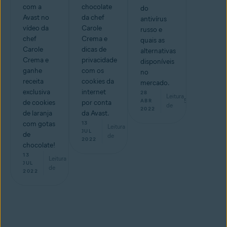
com a
chocolate
do
Avast no
da chef
antivírus
vídeo da
Carole
russo e
chef
Crema e
quais as
Carole
dicas de
alternativas
Crema e
privacidade
disponíveis
ganhe
com os
no
receita
cookies da
mercado.
exclusiva
internet
28
Leitura
5
min
ABR
de cookies
por conta
de
2022
de laranja
da Avast.
com gotas
13
Leitura
min
JUL
de
de
2022
chocolate!
13
Leitura
min
JUL
de
2022