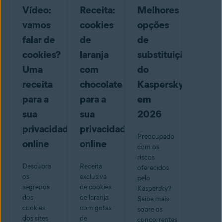
Vídeo:
Receita:
Melhores
vamos
cookies
opções
falar de
de
de
cookies?
laranja
substituição
Uma
com
do
receita
chocolate
Kaspersky
para a
para a
em
sua
sua
2026
privacidade
privacidade
Preocupado
online
online
com os
riscos
Descubra
Receita
oferecidos
os
exclusiva
pelo
segredos
de cookies
Kaspersky?
dos
de laranja
Saiba mais
cookies
com gotas
sobre os
dos sites
de
concorrentes