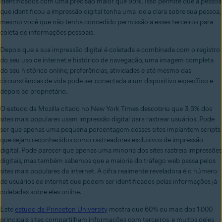
identificados com uma precisão maior que 95%. Isso permite que a pessoa
que identificou a impressão digital tenha uma ideia clara sobre sua pessoa,
mesmo você que não tenha concedido permissão a esses terceiros para
coleta de informações pessoais.
Depois que a sua impressão digital é coletada e combinada com o registro
do seu uso de internet e histórico de navegação, uma imagem completa
do seu histórico online, preferências, atividades e até mesmo das
circunstâncias de vida pode ser conectada a um dispositivo específico e
depois ao proprietário.
O estudo da Mozilla citado no New York Times descobriu que 3,5% dos
sites mais populares usam impressão digital para rastrear usuários. Pode
ser que apenas uma pequena porcentagem desses sites implantem scripts
que sejam reconhecidos como rastreadores exclusivos de impressão
digital. Pode parecer que apenas uma minoria dos sites rastreia impressões
digitais, mas também sabemos que a maioria do tráfego web passa pelos
sites mais populares da internet. A cifra realmente reveladora é o número
de usuários de internet que podem ser identificados pelas informações já
coletadas sobre eles online.
Este
estudo da Princeton University
mostra que 60% ou mais dos 1.000
principais sites compartilham informações com terceiros, e muitos deles