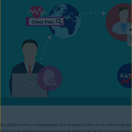
No gráfico acima, você pesquisa “dor no peito” online → um site vende seu
histórico de pesquisa a uma empresa de seguros de saúde → essa empresa