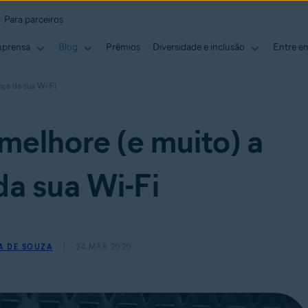
Para parceiros
mprensa
Blog
Prêmios
Diversidade e inclusão
Entre e
nça da sua Wi-Fi
elhore (e muito) a
a sua Wi-Fi
A DE SOUZA
24 MAR 2020