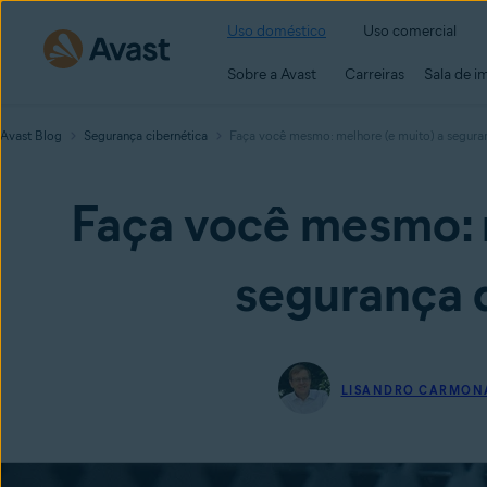
Uso doméstico
Uso comercial
Sobre a Avast
Carreiras
Sala de i
Avast Blog
Segurança cibernética
Faça você mesmo: melhore (e muito) a segura
Faça você mesmo: m
segurança d
LISANDRO CARMON