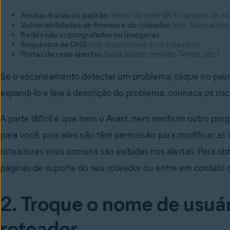
Senhas fracas ou padrão
(tanto da rede Wi-Fi quanto do ro
Vulnerabilidades do firmware do roteador
(dos fabricantes
Redes não criptografadas ou inseguras
Sequestro de DNS
(em dispositivos e no roteador)
Portas de rede abertas
(para acesso remoto, Telnet, etc.)
Se o escaneamento detectar um problema, clique no paine
expandi-lo e leia a descrição do problema, conheça os risc
A parte difícil é que nem o Avast, nem nenhum outro prog
para você, pois eles não têm permissão para modificar as 
roteadores mais comuns são exibidas nos alertas. Para o
páginas de suporte do seu roteador ou entre em contato 
2. Troque o nome de usuá
roteador