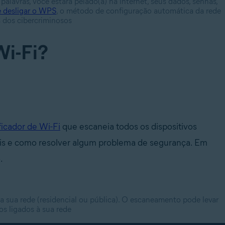
 palavras, você estará pelado(a) na internet, seus dados, senhas,
 desligar o WPS
, o método de configuração automática da rede
s dos cibercriminosos
Wi-Fi?
ficador de Wi-Fi
que escaneia todos os dispositivos
eis e como resolver algum problema de segurança. Em
.
a sua rede (residencial ou pública). O escaneamento pode levar
s ligados à sua rede