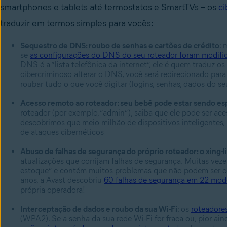
smartphones e tablets até termostatos e SmartTVs – os
ci
traduzir em termos simples para vocês:
Sequestro de DNS: roubo de senhas e cartões de crédito
:
se
as configurações do DNS do seu roteador foram modifi
DNS é a “lista telefônica da internet”, ele é quem traduz os
cibercriminoso alterar o DNS, você será redirecionado para
roubar tudo o que você digitar (logins, senhas, dados do seu
Acesso remoto ao roteador: seu bebê pode estar sendo e
roteador (por exemplo, “admin”), saiba que ele pode ser ac
descobrimos que meio milhão de dispositivos inteligentes,
de ataques cibernéticos
Abuso de falhas de segurança do próprio roteador: o xing-l
atualizações que corrijam falhas de segurança. Muitas veze
estoque” e contém muitos problemas que não podem ser cor
anos, a Avast descobriu
60 falhas de segurança em 22 mod
própria operadora!
Interceptação de dados e roubo da sua Wi-Fi
: os
roteadore
(WPA2). Se a senha da sua rede Wi-Fi for fraca ou, pior a