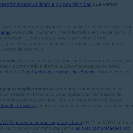
bercriminosos utilizam algumas técnicas
que vamos
 mesmo que nenhum malware esteja presente no seu computador,
cadas
, você pode ir parar em sites infectados sem se dar conta. O
 endereços IPs dos sites que você quer visitar. Se um
 páginas falsas, muito parecidas às verdadeiras, que poderão
 cartão de crédito...)
spionado
. Se você ainda utiliza uma senha fraca ou padrão no seu
essado e controlado à distância. Em uma pesquisa da Avast,
 incluindo
22 mil webcams e babás eletrônicas
estavam em risco
ing que complica a sua vida
: roteadores também precisam de
s, os roteadores fornecidos pelas operadoras são “desova de
rigidos pelo seu antivírus... Em um experimento há alguns
elos de roteadores
vendidos a consumidores, a maioria deles pela
s Wi-Fi podem usar uma segurança fraca
(WEP ou WPA) ou forte
inda, se você não usar nenhuma senha,
as suas comunicações não