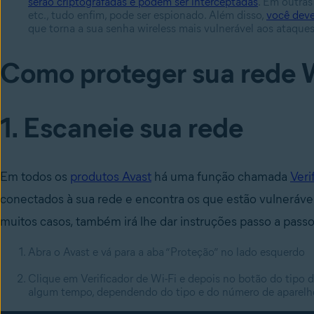
serão criptografadas e podem ser interceptadas
. Em outras
etc., tudo enfim, pode ser espionado. Além disso,
você deve
que torna a sua senha wireless mais vulnerável aos ataque
Como proteger sua rede 
1. Escaneie sua rede
Em todos os
produtos Avast
há uma função chamada
Veri
conectados à sua rede e encontra os que estão vulneráv
muitos casos, também irá lhe dar instruções passo a passo
Abra o Avast e vá para a aba “Proteção” no lado esquerdo
Clique em Verificador de Wi-Fi e depois no botão do tipo d
algum tempo, dependendo do tipo e do número de aparelho