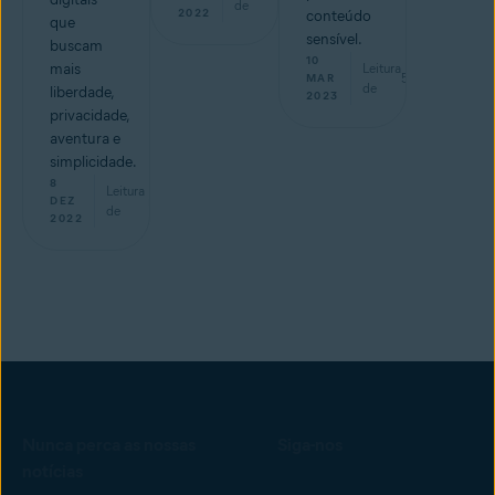
de
2022
conteúdo
que
sensível.
buscam
10
mais
Leitura
5
min
MAR
de
liberdade,
2023
privacidade,
aventura e
simplicidade.
8
Leitura
min
DEZ
de
2022
Nunca perca as nossas
Siga-nos
notícias