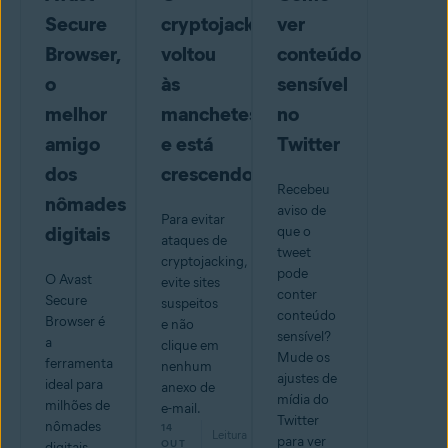
Secure
cryptojacking
ver
Browser,
voltou
conteúdo
o
às
sensível
melhor
manchetes
no
amigo
e está
Twitter
dos
crescendo
Recebeu
nômades
aviso de
Para evitar
digitais
que o
ataques de
tweet
cryptojacking,
pode
O Avast
evite sites
conter
Secure
suspeitos
conteúdo
Browser é
e não
sensível?
a
clique em
Mude os
ferramenta
nenhum
ajustes de
ideal para
anexo de
mídia do
milhões de
e-mail.
Twitter
nômades
14
Leitura
para ver
min
OUT
digitais