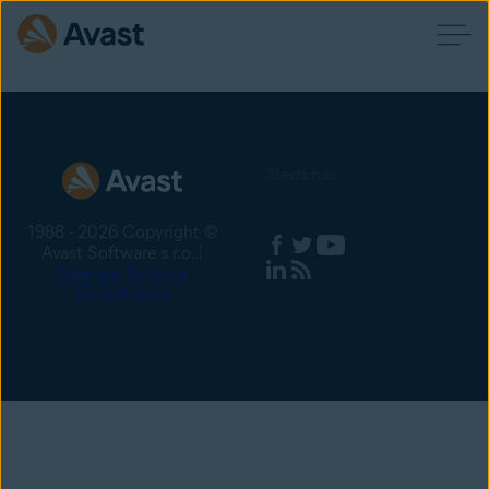
Śledź nas
1988 - 2026 Copyright ©
Avast Software s.r.o. |
Sitemap
Polityka
prywatności