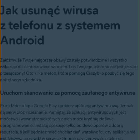
Jak usunąć wirusa
z telefonu z systemem
Android
Załóżmy, że Twoje najgorsze obawy zostały potwierdzone i wszystko
wskazuje na zainfekowanie wirusem. Los Twojego telefonu nie jest jeszcze
przesądzony! Oto kilka metod, które pomogą Ci szybko pozbyć się tego
natrętnego szkodnika.
Uruchom skanowanie za pomocą zaufanego antywirusa
Przejdź do sklepu Google Play i pobierz aplikację antywirusową. Jednak
najpierw zrób rozeznanie. Pamiętaj, że aplikacji antywirusowych jest
mnóstwo i wewnątrz niektórych z nich może kryć się złośliwe
oprogramowanie. Instaluj aplikacje tylko od deweloperów z dobrą
reputacją, a jeśli będziesz mieć chociaż cień wątpliwości, czy aplikacja nie
jest fałszywa, sprawdź w serwisie Google, czy rzeczywiście tak jest.