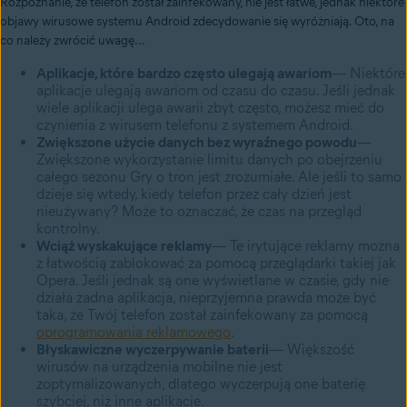
Rozpoznanie, że telefon został zainfekowany, nie jest łatwe, jednak niektóre
objawy wirusowe systemu Android zdecydowanie się wyróżniają. Oto, na
co należy zwrócić uwagę...
Aplikacje, które bardzo często ulegają awariom
— Niektóre
aplikacje ulegają awariom od czasu do czasu. Jeśli jednak
wiele aplikacji ulega awarii zbyt często, możesz mieć do
czynienia z wirusem telefonu z systemem Android.
Zwiększone użycie danych bez wyraźnego powodu
—
Zwiększone wykorzystanie limitu danych po obejrzeniu
całego sezonu Gry o tron jest zrozumiałe. Ale jeśli to samo
dzieje się wtedy, kiedy telefon przez cały dzień jest
nieużywany? Może to oznaczać, że czas na przegląd
kontrolny.
Wciąż wyskakujące reklamy
— Te irytujące reklamy można
z łatwością zablokować za pomocą przeglądarki takiej jak
Opera. Jeśli jednak są one wyświetlane w czasie, gdy nie
działa żadna aplikacja, nieprzyjemna prawda może być
taka, że Twój telefon został zainfekowany za pomocą
oprogramowania reklamowego
.
Błyskawiczne wyczerpywanie baterii
— Większość
wirusów na urządzenia mobilne nie jest
zoptymalizowanych, dlatego wyczerpują one baterię
szybciej, niż inne aplikacje.