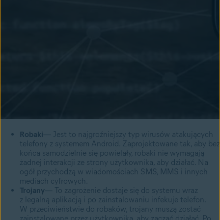
Robaki
— Jest to najgroźniejszy typ wirusów atakujących
telefony z systemem Android. Zaprojektowane tak, aby bez
końca samodzielnie się powielały, robaki nie wymagają
żadnej interakcji ze strony użytkownika, aby działać. Na
ogół przychodzą w wiadomościach SMS, MMS i innych
mediach cyfrowych.
Trojany
— To zagrożenie dostaje się do systemu wraz
z legalną aplikacją i po zainstalowaniu infekuje telefon.
W przeciwieństwie do robaków, trojany muszą zostać
zainstalowane przez użytkownika, aby zacząć działać. Po