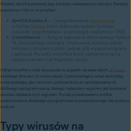
Niestety wkrótce powstały jego bardziej niebezpieczne odmiany. Bardziej
popularne z nich to na przykład:
SymOS/Kiazha.A
— Oprogramowanie
ransomware
w formie
trojana
, które atakowało system Symbian
i usuwało przychodzące i wychodzące wiadomości SMS.
CommWarrior
— Kolejne zagrożenie, które resetuje telefon
14. dnia każdego miesiąca. Użytkownik instaluje pakiet
motywu z obrazem czaszki, jednak plik wyłącza programy
i aplikacje. Ponadto wszystkie ikony zamieniane są na
pirackie bandery lub fragmenty puzzli.
Odkąd smartfony stały się popularne, pojawiło się wiele takich
z
agrożeń
,
a każdego dnia jest ich coraz więcej. Cyberprzestępcy wciąż wymyślają
nowe podstępy, aby namówić użytkowników do zainstalowania ich
złośliwego oprogramowania, dlatego najlepszym wyjściem jest poznanie
sposobu działania tych zagrożeń. Poniżej przedstawiamy krótkie
podsumowanie złośliwego oprogramowania przeznaczonego dla systemu
Android.
Typy wirusów na