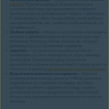
hakerów
. Popularne aplikacje są przepakowywane
z użyciem złośliwego oprogramowania, a następnie
dystrybuowane za pośrednictwem sklepów z aplikacjami.
Cyberprzestępcy często tworzą całkiem nowe aplikacje
zaprojektowane tak, aby namówić użytkowników do ich
zainstalowania.
Złośliwe reklamy
—
Malvertising
to metoda umieszczania
wirusów w reklamach rozpowszechnianych przez sieci
reklamowe. Wystarczy kliknąć reklamę, aby wyzwolić
pobieranie wirusa i zainfekować urządzenie.
Oszustwa
— Użytkownikom wysyłane są linki do
zainfekowanych stron internetowych, które zawierają
złośliwy kod. Odwiedzenie takiej strony może
spowodować pobranie wirusa na telefon (chyba że jest on
chroniony za pomocą
oprogramowania antywirusowego
).
Bezpośrednie pobieranie na urządzenie
— Najmniej
prawdopodobna metoda, ponieważ infekcje pobierane
bezpośrednio na urządzenie wymagają, aby haker
podłączył docelowe urządzenie do innego i ręcznie
zainstalował złośliwe oprogramowanie. Takie metody
stosuje się w szpiegostwie korporacyjnym na wysokim
poziomie.