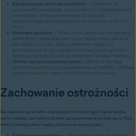
Bardzo wysoki rachunek za telefon
— Podobnie jak
w przypadku wysokiego zużycia danych, niespodziewany
i niemożliwy do wyjaśnienia wzrost rachunku
telefonicznego jest sygnałem, że na telefonie może być
wirus.
Nieznane aplikacje
— Wielu z nas zazwyczaj nie zawraca
sobie głowy sprawdzaniem, czy ta fajna, nowa aplikacja
jest legalna, czy nie. Takie przeoczenie może być
brzemienne w skutki, ponieważ możesz niechcący dać
fałszywej aplikacji klucze do królestwa Twojego telefonu.
Telefon zaczyna się przegrzewać
— Mimo że istnieją
różnorodne przyczyny przegrzewania się telefonu, złośliwe
oprogramowanie często jest głównym winowajcą.
Zachowanie ostrożności
Aby upewnić się, że żadna z powyższych sytuacji nigdy Cię nie spotka,
warto wiedzieć, jak mobilne złośliwe oprogramowanie dostaje się na Twój
telefon. Istnieją cztery miejsca, które może wykorzystać....
Zainfekowane aplikacje
— Najczęstsza metoda działania