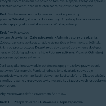
których Twoim zdaniem nie powinno tam być. Najlepiej zacząć od aplikacji
zainstalowanych tuż zanim telefon zaczął się dziwnie zachowywać.
Krok 3
— Po znalezieniu odpowiednich aplikacji naciśnij
pozycję
Odinstaluj
, aby je na dobre usunąć. Często aplikacje z wirusami
wyłączają przycisk odinstalowywania. W takiej sytuacji...
Krok 4
— Przejdź do
ekranu
Ustawienia
>
Zabezpieczenia
>
Administratorzy urządzenia
.
Zobacz, czy dana aplikacja znajduje się na liście w tym miejscu. Jeśli tak,
kliknij po prostu pozycję
Dezaktywuj
, aby usunąć uprawnienia dostępu.
Teraz wróć do tej aplikacji na liście
Pobrane aplikacje
. Przycisk
Odinstaluj
powinien być znów aktywny.
Jeśli wszystko inne zawiedzie, ostateczną opcją może być przywrócenie
ustawień fabrycznych. Pamiętaj jednak, że to działanie spowoduje
usunięcie wszystkich aplikacji i danych aplikacji z telefonu. Dlatego właśnie
skonfigurowanie okresowego wykonywania kopii zapasowych jest dobrym
pomysłem.
Aby zresetować telefon z systemem Android...
Krok 1
— Przejdź do ekranu
Ustawienia
>
Kopia zapasowa