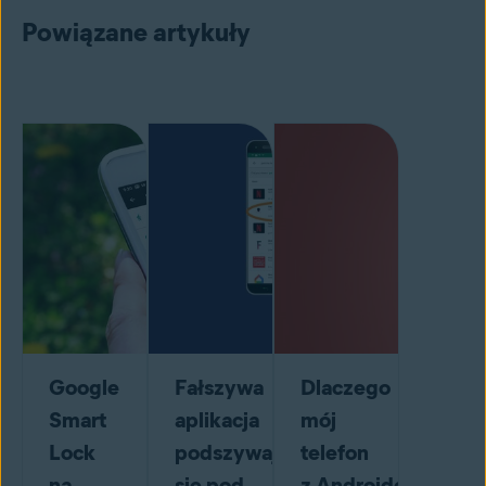
Powiązane artykuły
Google
Fałszywa
Dlaczego
Smart
aplikacja
mój
Lock
podszywająca
telefon
na
się pod
z Androidem