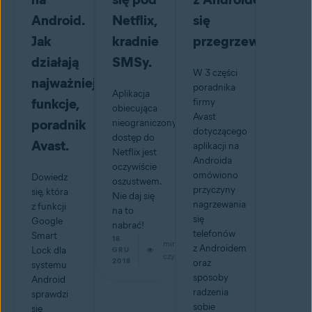
Android.
Netflix,
się
Jak
kradnie
przegrzewa?
działają
SMSy.
W 3 części
najważniejsze
poradnika
Aplikacja
funkcje,
firmy
obiecująca
Avast
poradnik
nieograniczony
dotyczącego
dostęp do
Avast.
aplikacji na
Netflix jest
Androida
oczywiście
omówiono
Dowiedz
oszustwem.
przyczyny
się, która
Nie daj się
nagrzewania
z funkcji
na to
się
Google
nabrać!
telefonów
Smart
18
min
z Androidem
Lock dla
GRU
czytaj
2018
oraz
systemu
sposoby
Android
radzenia
sprawdzi
sobie
się