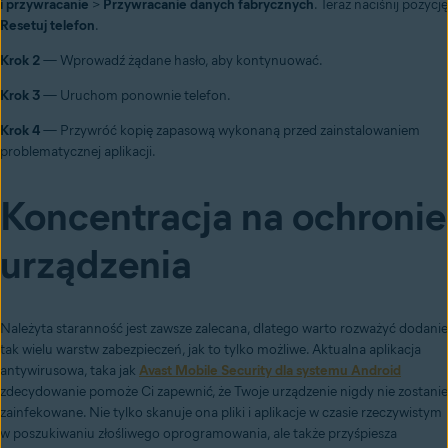
i przywracanie
>
Przywracanie danych fabrycznych
. Teraz naciśnij pozycję
Resetuj telefon
.
Krok 2
— Wprowadź żądane hasło, aby kontynuować.
Krok 3
— Uruchom ponownie telefon.
Krok 4
— Przywróć kopię zapasową wykonaną przed zainstalowaniem
problematycznej aplikacji.
Koncentracja na ochronie
urządzenia
Należyta staranność jest zawsze zalecana, dlatego warto rozważyć dodanie
tak wielu warstw zabezpieczeń, jak to tylko możliwe. Aktualna aplikacja
antywirusowa, taka jak
Avast Mobile Security dla systemu Android
zdecydowanie pomoże Ci zapewnić, że Twoje urządzenie nigdy nie zostanie
zainfekowane. Nie tylko skanuje ona pliki i aplikacje w czasie rzeczywistym
w poszukiwaniu złośliwego oprogramowania, ale także przyśpiesza