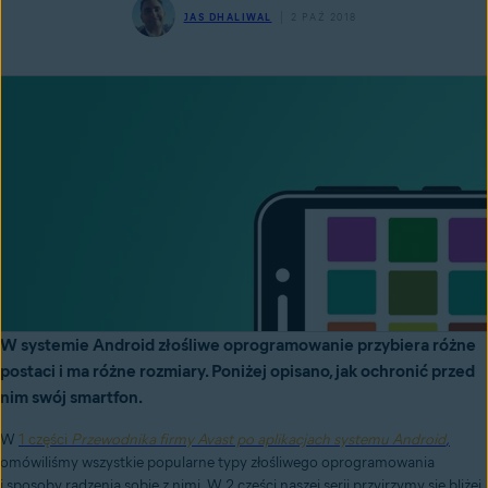
JAS DHALIWAL
2 PAŹ 2018
W systemie Android złośliwe oprogramowanie przybiera różne
postaci i ma różne rozmiary. Poniżej opisano, jak ochronić przed
nim swój smartfon.
W
1 części
Przewodnika firmy Avast po aplikacjach systemu Android
,
omówiliśmy wszystkie popularne typy złośliwego oprogramowania
i sposoby radzenia sobie z nimi. W 2 części naszej serii przyjrzymy się bliżej