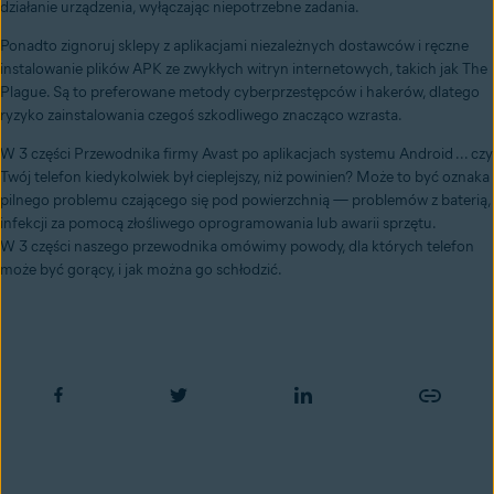
działanie urządzenia, wyłączając niepotrzebne zadania.
Ponadto zignoruj sklepy z aplikacjami niezależnych dostawców i ręczne
instalowanie plików APK ze zwykłych witryn internetowych, takich jak The
Plague. Są to preferowane metody cyberprzestępców i hakerów, dlatego
ryzyko zainstalowania czegoś szkodliwego znacząco wzrasta.
W 3 części Przewodnika firmy Avast po aplikacjach systemu Android ... czy
Twój telefon kiedykolwiek był cieplejszy, niż powinien? Może to być oznaka
pilnego problemu czającego się pod powierzchnią — problemów z baterią,
infekcji za pomocą złośliwego oprogramowania lub awarii sprzętu.
W 3 części naszego przewodnika omówimy powody, dla których telefon
może być gorący, i jak można go schłodzić.