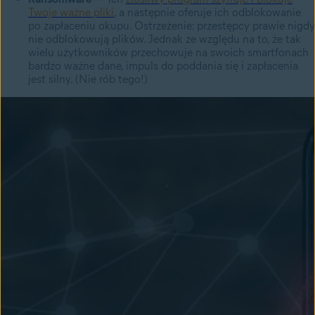
Twoje ważne pliki
, a następnie oferuje ich odblokowanie
po zapłaceniu okupu. Ostrzeżenie: przestępcy prawie nigdy
nie odblokowują plików. Jednak ze względu na to, że tak
wielu użytkowników przechowuje na swoich smartfonach
bardzo ważne dane, impuls do poddania się i zapłacenia
jest silny. (Nie rób tego!)