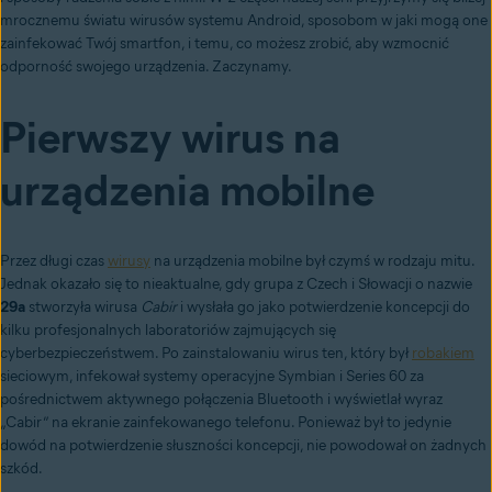
mrocznemu światu wirusów systemu Android, sposobom w jaki mogą one
zainfekować Twój smartfon, i temu, co możesz zrobić, aby wzmocnić
odporność swojego urządzenia. Zaczynamy.
Pierwszy wirus na
urządzenia mobilne
Przez długi czas
wirusy
na urządzenia mobilne był czymś w rodzaju mitu.
Jednak okazało się to nieaktualne, gdy grupa z Czech i Słowacji o nazwie
29a
stworzyła wirusa
Cabir
i wysłała go jako potwierdzenie koncepcji do
kilku profesjonalnych laboratoriów zajmujących się
cyberbezpieczeństwem. Po zainstalowaniu wirus ten, który był
robakiem
sieciowym, infekował systemy operacyjne Symbian i Series 60 za
pośrednictwem aktywnego połączenia Bluetooth i wyświetlał wyraz
„Cabir” na ekranie zainfekowanego telefonu. Ponieważ był to jedynie
dowód na potwierdzenie słuszności koncepcji, nie powodował on żadnych
szkód.