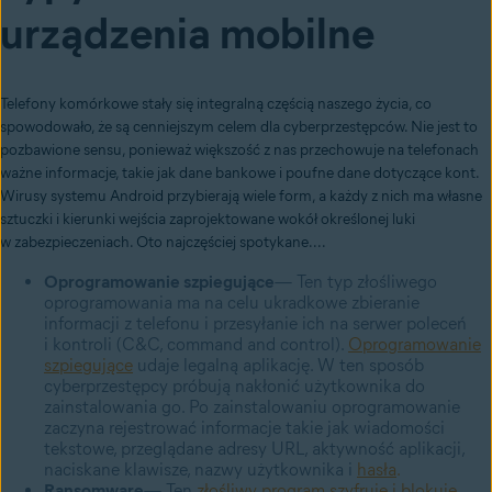
urządzenia mobilne
Telefony komórkowe stały się integralną częścią naszego życia, co
spowodowało, że są cenniejszym celem dla cyberprzestępców. Nie jest to
pozbawione sensu, ponieważ większość z nas przechowuje na telefonach
ważne informacje, takie jak dane bankowe i poufne dane dotyczące kont.
Wirusy systemu Android przybierają wiele form, a każdy z nich ma własne
sztuczki i kierunki wejścia zaprojektowane wokół określonej luki
w zabezpieczeniach. Oto najczęściej spotykane....
Oprogramowanie szpiegujące
— Ten typ złośliwego
oprogramowania ma na celu ukradkowe zbieranie
informacji z telefonu i przesyłanie ich na serwer poleceń
i kontroli (C&C, command and control).
Oprogramowanie
szpiegujące
udaje legalną aplikację. W ten sposób
cyberprzestępcy próbują nakłonić użytkownika do
zainstalowania go. Po zainstalowaniu oprogramowanie
zaczyna rejestrować informacje takie jak wiadomości
tekstowe, przeglądane adresy URL, aktywność aplikacji,
naciskane klawisze, nazwy użytkownika i
hasła
.
Ransomware
— Ten
z
łośliwy program szyfruje i blokuje