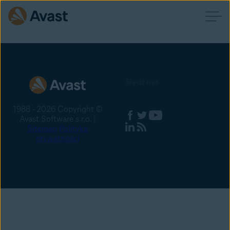
Śledź nas
1988 - 2026 Copyright ©
Avast Software s.r.o. |
Sitemap
Polityka
prywatności